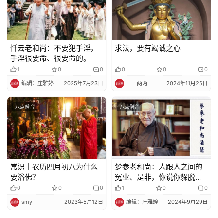
忏云老和尚：不要犯手淫，
求法，要有竭诚之心
手淫很要命、很要命的。
1
0
0
0
0
0
编辑：庄雅婷
2025年7月23日
三三两两
2024年11月25日
八点僧音
八点僧音
常识｜农历四月初八为什么
梦参老和尚：人跟人之间的
要浴佛？
冤业、是非，你说你躲脱
了，躲不了！
0
0
0
1
0
0
smy
2023年5月12日
编辑：庄雅婷
2024年9月29日