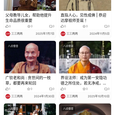
规
父母教导儿女，帮助他提升
直指人心，见性成佛 | 恭迎
免
生命品质很重要
达摩祖师圣诞 ！
责
0
0
0
0
0
0
声
明
三三两两
2025年7月7日
三三两两
2024年11月5日
八点僧音
八点僧音
广钦老和尚 : 贪世间的一枝
界诠法师：戒为第一安隐功
草，都要再来轮回
德之所住处，若无净戒，诸
善功德皆不得生
1
0
0
0
0
0
三三两两
2024年1月30日
三三两两
2025年10月10日
八点僧音
八点僧音