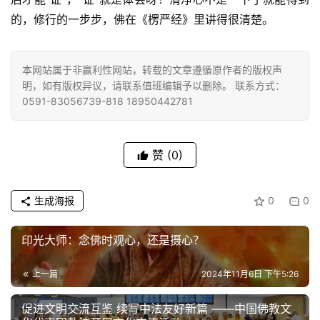
菩
的，修行的一步步，佛在《楞严经》里讲得很清楚。
提
专
本网站属于非赢利性网站，转载的文章遵循原作者的版权声
题
明，如有版权异议，请联系值班编辑予以删除。 联系方式：
0591-83056739-818 18950442781
公
益
慈
赞
(0)
善
生成海报
0
0
佛
教
印光大师：念佛时观心，还是摄心？
人
登录
注册
物
上一篇
2024年11月6日 下午5:26
寺
促进文明交流互鉴 续写中法友好新篇 ——中国佛教文
院