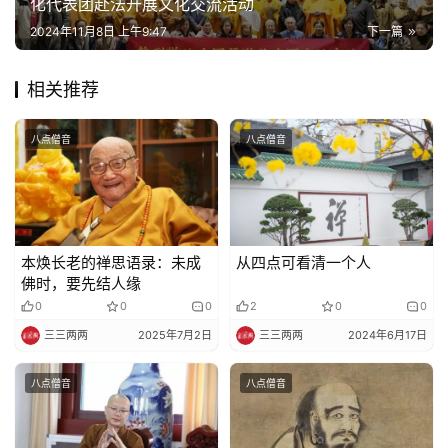
化代表团赴法开展文化交流活动
巡
2024年11月8日 上午9:47
下一篇
礼
相关推荐
视
频
八点僧音
八点僧音
纪
录
佛
本焕长老的禅思语录：未成
从四点可看清一个人
教
佛时，要先结人缘
艺
0
0
0
2
0
0
术
三三两两
2025年7月2日
三三两两
2024年6月17日
政
八点僧音
八点僧音
策
法