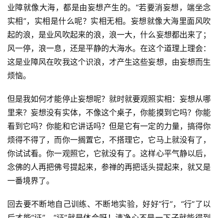
业障就像大海，都是由妄想产生的。“若要消妄想，端坐念
实相”，实相是什么呢？实相无相。妄想就像大海里面风吹
起的浪，是业风吹起来的浪，浪一大，什么妄想都出来了；
资
讯
风一停，浪一息，还是平静的大海水。在这个道理上理会：
这是业障风在吹我这个识浪，才产生这些妄想，由妄想而生
八
烦恼。
点
僧
但是我如何才能停止妄想呢？就时就要观照实相：妄想从哪
音
里来？妄想没有实体，不像这个桌子，你能摸到它吗？你能
看到它吗？你能和它讲话吗？但是它有一定的力量，搞得你
高
烦得不得了，而你一搁置它，不搭理它，它马上就没有了，
僧
你试试看。你一观照它，它就没有了。这样心平气静以后，
访
念佛的人再把佛号提起来，参禅的再把话头提起来，就又是
谈
一番境界了。
心
回去要不断地自己训练、不断地实验，好好“行”，“行”了以
乐
后才能“证”，“证”就是体会呀！清净心不是一下子就能得到