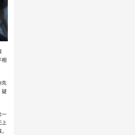
很
不相
你先
。疑
念一
无上
候，