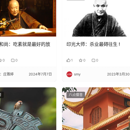
和尚：吃素就是最好的放
印光大师：杀业最碍往生 !
0
0
1
0
0
：庄雅婷
2024年7月7日
smy
2023年3月3
音
八点僧音