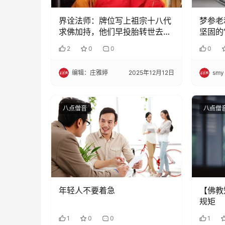
界诠法师：牌位写上祖宗十八代
梦参老
求佛加持，他们早投胎转世去
坚固的
了……
宰
2
0
0
0
编辑：庄雅婷
2025年12月12日
smy
八点僧音
八点僧
年轻人不要着急
【佛教
规矩
1
0
0
1