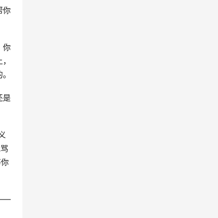
帮你
，你
上，
的。
还是
义
就骂
等你
——