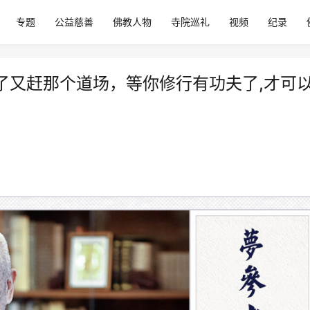
专题
公益慈善
佛教人物
寺院巡礼
视频
纪录
了又赶那个道场，等你修行有功夫了,才可