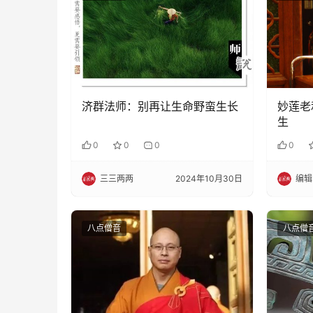
济群法师：别再让生命野蛮生长
妙莲老
生
0
0
0
0
三三两两
2024年10月30日
编辑
八点僧音
八点僧