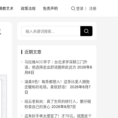
佛教艺术
政策法规
免责声明
登录
注册
以
近期文章
马拉维ACC学子｜台北求学深耕三门外
语，他选择走出舒适圈奔赴远方
2026年8
月8日
温柔9色！每条都想入！这条比爱人拥抱
还暖和的毛毯，柔软舒适！
2026年8月7
日
绍云老和尚：真了生死的修行人，要仔细
检查自己的发心
2026年8月7日
这朱砂手串太便宜了！才79元，就图走个