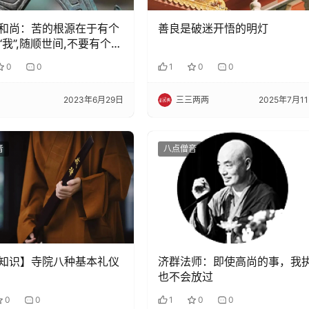
和尚：苦的根源在于有个
善良是破迷开悟的明灯
“我”,随顺世间,不要有个主
0
0
1
0
0
2023年6月29日
三三两两
2025年7月1
音
八点僧音
知识】寺院八种基本礼仪
济群法师：即使高尚的事，我
也不会放过
0
0
1
0
0