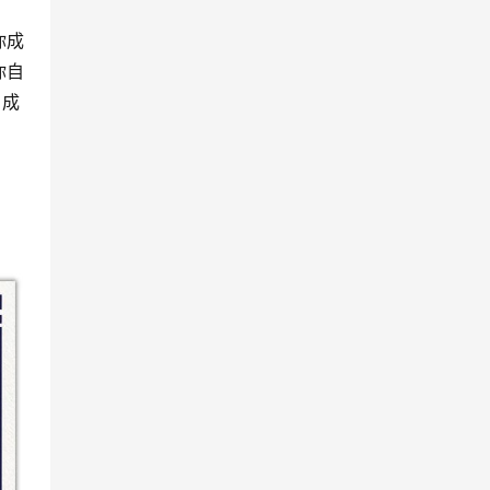
你成
你自
日成