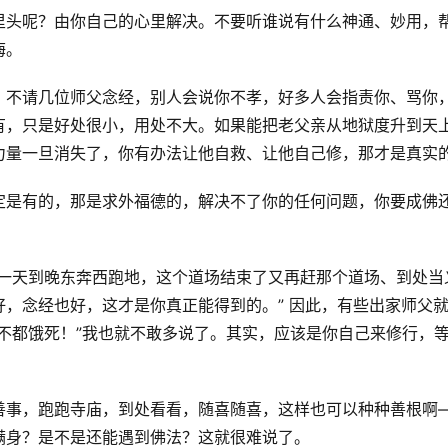
里头呢？由你自己的心里解决。不要听谁说有什么神通、妙用，
悔。
、不请几位师父念经，别人会说你不孝，好多人会指责你、骂你
有，只是好处很小，用处不大。如果能把老父亲从地狱度升到天
力量一旦消失了，你有办法让他自救、让他自己修，那才是真实
定是有的，那是求外福德的，解决不了你的任何问题，你要成佛
要一天到晚东奔西跑地，这个道场结束了又再赶那个道场、到处当
，念经也好，这才是你真正能得到的。” 因此，有些出家师父
不都饿死！”我也就不敢多说了。其实，应该是你自己来修行，
善事，跑跑寺庙，到处看看，随喜随喜，这样也可以种种善根啊
满身？是不是还能遇到佛法？这就很难说了。