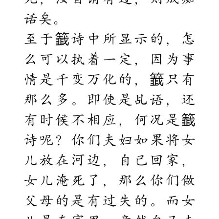
寺
院
巡
礼
视
频
纪
录
佛
教
艺
术
政