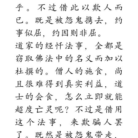
资
讯
八
点
僧
音
高
僧
访
谈