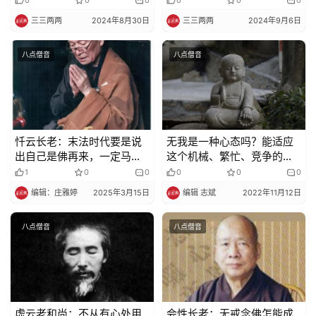
三三两两
2024年8月30日
三三两两
2024年9月6日
八点僧音
八点僧音
忏云长老：末法时代要是说
无我是一种心态吗？能适应
出自己是佛再来，一定马上
这个机械、繁忙、竞争的现
入涅盘，不能再住世
代社会吗？
1
0
0
0
0
0
编辑：庄雅婷
2025年3月15日
编辑 志斌
2022年11月12日
八点僧音
八点僧音
虚云老和尚：不从有心处用
会性长老：无戒念佛怎能成