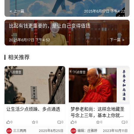
上一篇
2025年6月17日 下午4:22
比起有钱更重要的，是让自己变得值钱
2025年6月17日 下午4:52
下一篇
相关推荐
八点僧音
八点僧音
让生活少点烦躁、多点通透
梦参老和尚：这样念地藏圣
号念上三年，基本上你就得
到成就了
0
0
0
6
0
0
三三两两
2025年8月25日
编辑：庄雅婷
2023年10月11日