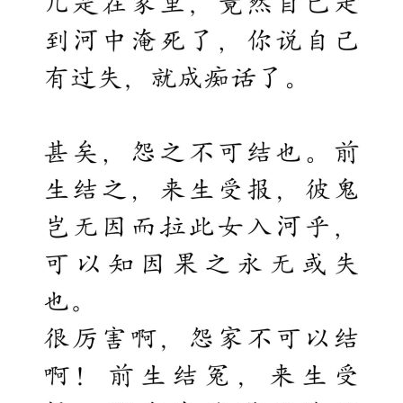
策
法
规
免
责
声
明