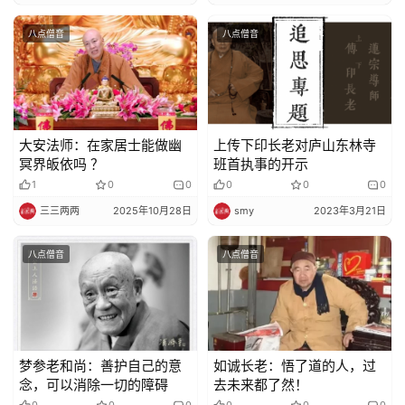
八点僧音
八点僧音
大安法师：在家居士能做幽
上传下印长老对庐山东林寺
冥界皈依吗 ？
班首执事的开示
1
0
0
0
0
0
三三两两
2025年10月28日
smy
2023年3月21日
八点僧音
八点僧音
梦参老和尚：善护自己的意
如诚长老：悟了道的人，过
念，可以消除一切的障碍
去未来都了然！
0
0
0
0
0
0