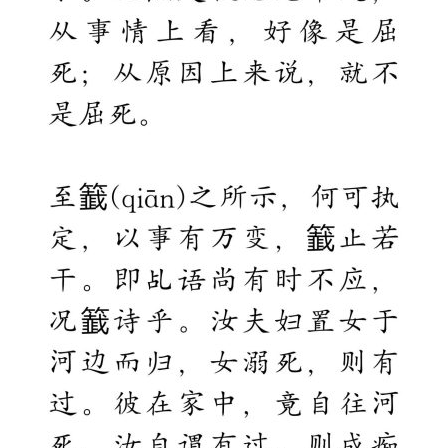
心
乐
菩
提
专
题
公
益
慈
善
佛
教
人
登录
注册
物