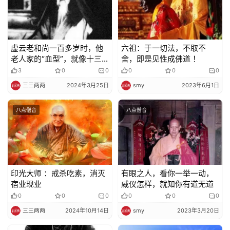
佛
教
虚云老和尚一百多岁时，他
六祖：于一切法，不取不
艺
老人家的“血型”，就像十三
舍，即是见性成佛道 ！
术
岁以下孩童一样，睡觉时，
3
0
0
0
0
0
旁边人打了几个妄想都知
三三两两
2024年3月25日
smy
2023年6月1日
道……
政
策
八点僧音
八点僧音
法
规
免
责
印光大师 ：戒杀吃素，消灭
有眼之人，看你一举一动，
声
宿业现业
威仪怎样，就知你有道无道
明
0
0
0
0
0
0
三三两两
2024年10月14日
smy
2023年3月20日