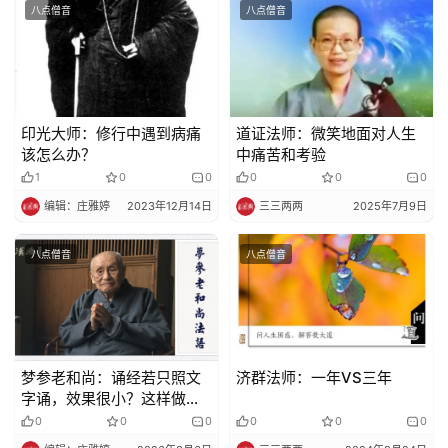
八点僧音
八点僧音
印光大师：修行中遇到病痛
道证法师：微笑地面对人生
该怎么办？
中痛苦和考验
1
0
0
0
0
0
编辑：庄雅婷
2023年12月14日
三三两两
2025年7月9日
八点僧音
八点僧音
梦参老和尚：诵经若只照文
济群法师：一年VS三年
字诵，效果很小？这样做力
量就大了
0
0
0
0
0
0