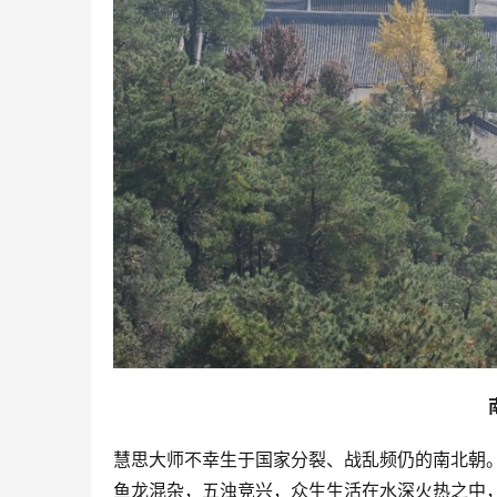
慧思大师不幸生于国家分裂、战乱频仍的南北朝
鱼龙混杂，五浊竞兴，众生生活在水深火热之中