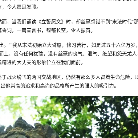
有，令人震耳发聩。
而，当我们诵读《立誓愿文》时，却丝毫感觉不到“末法时代”
篇誓词，一篇宣言书，铿锵长空，令人振奋。
出。”“我从末法初始立大誓愿，修习苦行，如是过五十六亿万岁
流而上，没有任何犹豫，没有丝毫的丧气、泄气、绝望和怨天尤人
猛精进的大丈夫的形象伫立在我们面前。
处于战火纷飞的两国交战地区，仍然有那么多人冒着生命危险，
现出他崇高的追求和高尚的品格所产生的强大的吸引力。