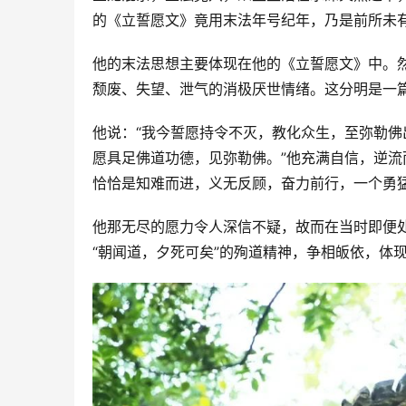
的《立誓愿文》竟用末法年号纪年，乃是前所未
他的末法思想主要体现在他的《立誓愿文》中。然
颓废、失望、泄气的消极厌世情绪。这分明是一
他说：“我今誓愿持令不灭，教化众生，至弥勒佛
愿具足佛道功德，见弥勒佛。”他充满自信，逆
恰恰是知难而进，义无反顾，奋力前行，一个勇
他那无尽的愿力令人深信不疑，故而在当时即便
“朝闻道，夕死可矣”的殉道精神，争相皈依，体