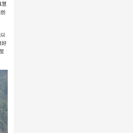
具慧
拓创
他以
良好
至