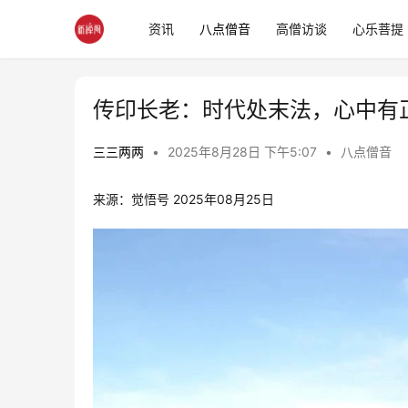
资讯
八点僧音
高僧访谈
心乐菩提
传印长老：时代处末法，心中有
三三两两
•
2025年8月28日 下午5:07
•
八点僧音
来源：觉悟号 2025年08月25日