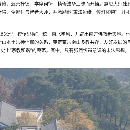
苦修，遍亲禅德，学摩诃衍，精修法华三昧而开悟。慧思大师独
得，全部付与智者大师，并激励他“秉法逗缘，传灯化物”，开
谈义理，夜便思择”，统一南北学风，开辟出南方佛教新天地。
衡山本土岳神信仰的关系，奠定南岳衡山多教共存、友好发展的
历史上“宗教和谐”的典范。其中，具有强烈忧患意识的末法思想，