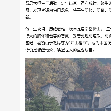
慧思大师生于后魏，少年出家，严守戒律，终生
眼，发现智顗为佛门龙象，将平生所修、所证、所
新。
他一生坎坷，历经磨难，晚年定居南岳衡山，“昼
博大的胸怀和包容的智慧，妥善处理与道教、与
基础，被衡山佛教界尊为“开山祖师”，成为中国
今仍是警醒僧众、唤醒世人的重要法宝。