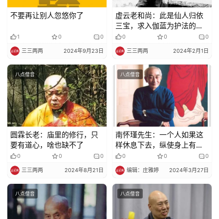
不要再让别人忽悠你了
虚云老和尚：此是仙人归依
三宝，求入伽蓝为护法的一
例
1
0
0
0
0
0
三三两两
2024年9月23日
三三两两
2024年2月1日
八点僧音
八点僧音
圆霖长老：庙里的修行，只
南怀瑾先生：一个人如果这
要有道心，啥也缺不了
样休息下去，纵使身上有百
病也会好的
0
0
0
0
0
0
三三两两
2024年8月21日
编辑：庄雅婷
2024年3月27日
八点僧音
八点僧音