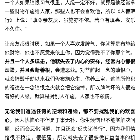
一个人如果瞋恨习气很重，人缘一定不好，就算是他经常拿
一些财物布施给人家，那些人也不会喜欢他，所以《入菩萨
行》上说：“瞋令亲友厌，虽施亦不依。若心有瞋恚，安乐
不久住。”
让亲友都很讨厌，如果一个人喜欢发脾气，你就算是布施给
他财物，他也不愿意来依止你，因为觉得受不了你那个气。
并且一个人多瞋恚，他就失去了内心的安祥，经常内心都很
烦躁，并且会断善根，会造恶业。
对菩萨起一念的瞋恨心，
就会摧毁千劫以来我们修布施众生、供养三宝，这些所修积
的福德在一念瞋恨之火就会把它烧掉，所以脾气坏的人很难
有好的人缘，就算是对别人布施，人家也不领情。
无论我们遭遇任何的逆境和违缘，都不要扰乱我们的欢喜
心。
因为忧恼心不但是于事无补，你生烦恼也不能够解决问
题，反而会恶化问题，并且还会“反失诸善行”，因为我们情
绪很不稳定，很低落，所以就失去了很多做有益善事的机