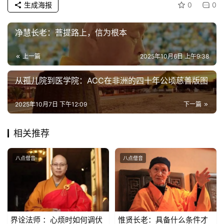
生成海报
0
0
物
净慧长老：菩提路上，信为根本
寺
院
上一篇
2025年10月6日 上午9:38
巡
礼
从孤儿院到医学院：ACC在非洲的四十年公顷慈善版图
视
2025年10月7日 下午12:09
下一篇
频
相关推荐
纪
录
八点僧音
八点僧音
佛
教
艺
术
界诠法师 ：心烦时如何调伏
惟贤长老：具备什么条件才