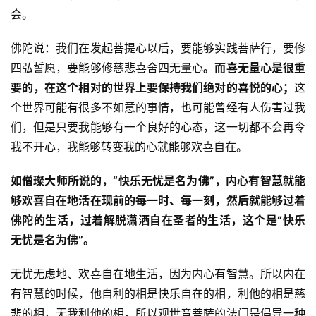
会。
佛陀说：我们在发起菩提心以后，要能够实践菩萨行，要修
四弘誓愿，要能够修慈悲喜舍四无量心
。而喜无量心是很重
要的，在这个相对的世界上要保持我们绝对的喜悦的心；
这
个世界可能有很多不如意的事情，也可能曾经有人伤害过我
资
们，但是只要我能够有一个良好的心态，这一切都不会再令
讯
我不开心，我能够转变我的心就能够欢喜自在。
八
如僧璨大师所说的，“快乐无忧是名为佛”，内心有智慧就能
点
够欢喜自在地活在现前的每一时、每一刻，然后就能够过着
僧
佛陀的生活，过着解脱潇洒自在圣者的生活，这个是“快乐
音
无忧是名为佛”。
高
无忧无虑地、欢喜自在地生活，因为内心有智慧。所以内在
僧
有智慧的时候，他自利的相是快乐自在的相，利他的相是慈
访
悲的相，无我利他的相，所以观世音菩萨的法门是倡导一种