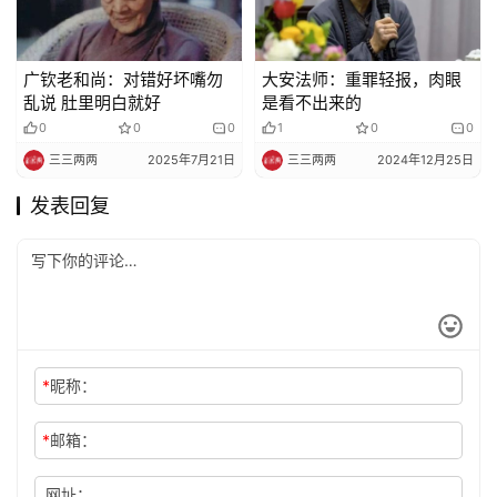
广钦老和尚：对错好坏嘴勿
大安法师：重罪轻报，肉眼
乱说 肚里明白就好
是看不出来的
0
0
0
1
0
0
三三两两
2025年7月21日
三三两两
2024年12月25日
发表回复
*
昵称：
*
邮箱：
网址：