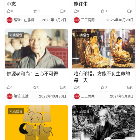
心态
能往生
政
0
0
0
0
0
0
策
编辑：庄雅婷
2025年11月2日
三三两两
2025年10月29日
法
规
八点僧音
八点僧音
免
责
声
明
佛源老和尚：三心不可得
唯有珍惜，方能不负生命的
每一天
1
0
0
0
0
0
编辑 志斌
2022年10月30日
三三两两
2024年5月8日
八点僧音
八点僧音