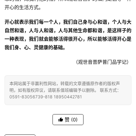
谈
开心的生活方式。
心
开心就表示我们每一个人，我们自己身与心和谐，个人与大
乐
自然和谐，人与人和谐，人与其他生命都和谐，是这样子的
菩
一种表现，我们就会能够活得很开心，所以能够活得开心是
提
我们身、心、灵健康的基础。
专
（观世音菩萨普门品学记）
题
公
本网站属于非赢利性网站，转载的文章遵循原作者的版权声
益
明，如有版权异议，请联系值班编辑予以删除。 联系方式：
慈
0591-83056739-818 18950442781
善
佛
赞
(0)
教
人
登录
注册