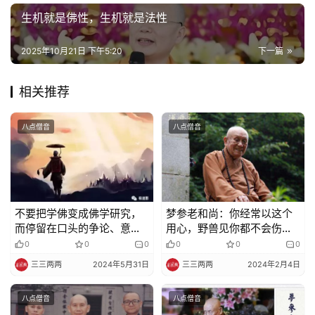
规
生机就是佛性，生机就是法性
2025年10月21日 下午5:20
下一篇
免
责
声
相关推荐
明
八点僧音
八点僧音
不要把学佛变成佛学研究，
梦参老和尚：你经常以这个
而停留在口头的争论、意识
用心，野兽见你都不会伤害
的空想 ！
你
0
0
0
0
0
0
三三两两
2024年5月31日
三三两两
2024年2月4日
八点僧音
八点僧音