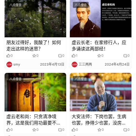
八点僧音
八点僧音
朋友过得好，我酸了！如何
虚云长老：在家修行人，应
走出这样的迷思？
多诵读这两部经！
0
0
0
1
0
0
smy
2023年4月13日
三三两两
2024年4月24日
八点僧音
八点僧音
虚云老和尚：只贪清净境
大安法师：下岗也罢，生病
界，这是我们用功最要不得
也罢，挣得少也罢，没房也
的禅病
罢，欠债也罢，孤寡残疾也
0
0
0
0
0
0
罢……