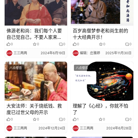
佛源老和尚：我们每个人要
百岁高僧梦参老和尚生前的
自己觉自己，不要人家来
十大经典开示！
觉，人家是不能帮你成佛的
0
0
0
0
0
0
三三两两
2024年6月19日
编辑：庄雅婷
2025年11月30日
八点僧音
八点僧音
大安法师：关于烧纸钱、救
理解了《心经》，你就不怕
度已过世父母的开示
了
0
0
0
1
0
0
三三两两
2024年12月24日
三三两两
2024年6月28日