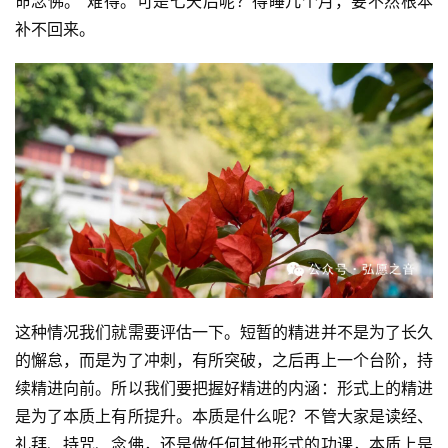
命念佛。”难得。可是七天后呢？得睡几个月，要不然根本
补不回来。
资
讯
八
点
僧
音
高
僧
这种情况我们就需要评估一下。短暂的精进并不是为了长久
访
的懈怠，而是为了冲刺，有所突破，之后再上一个台阶，持
谈
续精进向前。所以我们要把握好精进的内涵：形式上的精进
是为了本质上有所提升。本质是什么呢？不管大家是读经、
心
礼拜、持咒、念佛，还是做任何其他形式的功课，本质上是
乐