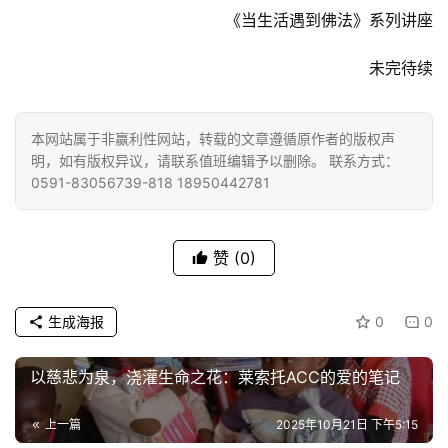
院
《当生活遇到佛法》系列讲座
巡
礼
未完待续
视
频
本网站属于非赢利性网站，转载的文章遵循原作者的版权声
明，如有版权异议，请联系值班编辑予以删除。 联系方式：
0591-83056739-818 18950442781
纪
录
赞
(0)
佛
教
艺
生成海报
0
0
术
以慈悲为泉，浇灌生命之花：莱索托ACC的爱的笔记
政
策
上一篇
2025年10月21日 下午5:15
法