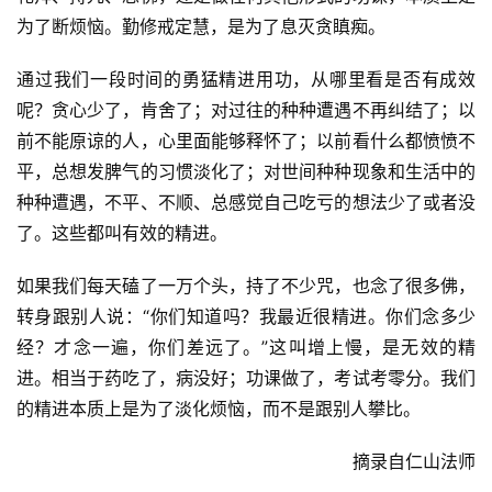
菩
为了断烦恼。勤修戒定慧，是为了息灭贪瞋痴。
提
通过我们一段时间的勇猛精进用功，从哪里看是否有成效
呢？贪心少了，肯舍了；对过往的种种遭遇不再纠结了；以
专
题
前不能原谅的人，心里面能够释怀了；以前看什么都愤愤不
平，总想发脾气的习惯淡化了；对世间种种现象和生活中的
公
种种遭遇，不平、不顺、总感觉自己吃亏的想法少了或者没
益
了。这些都叫有效的精进。
慈
善
如果我们每天磕了一万个头，持了不少咒，也念了很多佛，
转身跟别人说：“你们知道吗？我最近很精进。你们念多少
佛
经？才念一遍，你们差远了。”这叫增上慢，是无效的精
教
进。相当于药吃了，病没好；功课做了，考试考零分。我们
人
登录
注册
的精进本质上是为了淡化烦恼，而不是跟别人攀比。
物
摘录自仁山法师
寺