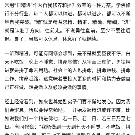
常用“日精进”作为自我修养和提升效率的一种方案。学佛修
行不分行业，每个人都可以精进，都可以进步，都可以不断
地自我突破。“精”就是精益求精、精准、精确、精细；“进”
就是认准了方向，往前走。不说勇往直前，至少不要往后
退。累了，当然可以休息，休息好了就继续。
一听到精进，可能有同修会想到，是不是就要昼夜不停，白
天不吃饭，晚上不睡觉，拼命念佛？从字面上理解，勇猛精
进就是拼了命去用功。社会上的人也拼命，拼命赚钱、拼命
工作、拼命赶路。这意味着要投入更多的时间和精力去做自
己正在做、想要做以及必须要做的事情。
经上经常看到，如来世尊勉励弟子们要不懈地发心。因为我
们会懈怠，所以要经常勉励。一开始发起精进或许不难，比
如说我们打一个精进佛七，若一日、若二日、若三日乃至七
日。有同修说：“我能做到一天到七天不睡觉、不吃饭，拼