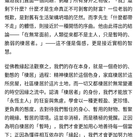
逼迫我們直面一個問題：剝離了所有身外之物後，「我」還
剩下什麼？什麼才是生命真正不可剝奪的財富？一位老翁的
慨歎，是對舊有生活架構坍塌的茫然。而李先生「什麼都帶
不走」的體悟，則接近於一種開悟的序曲。他由此得出的結
論——「在無常面前，人類從來都不是主人，只是暫時的、
脆弱的棲居者。」——這不僅是傷感，更是接近實相的智
慧。
從佛教緣起法觀察之，我們的存在本身，就是一個奇妙的、
動態的「棲居」過程：精神棲居於這個色身，家庭棲居於這
所房屋，社區棲居於這片土地，而一切又都棲居於無常變遷
的時空因緣之流中。認清「棲居者」的身份，我們才能放下
「永恆主人」的狂妄與焦慮，學會以一種更輕盈、更珍惜、
更負責的態度，去對待我們暫住的身心、暫用的財物、暫聚
的親緣、暫居的環境。這並非消極，而是積極的覺醒。正因
為明白棲居的「暫時」，我們才會更加用心地善待每一個當
下；正因為懂得相互依存的「緣起」，我們才會更加努力地