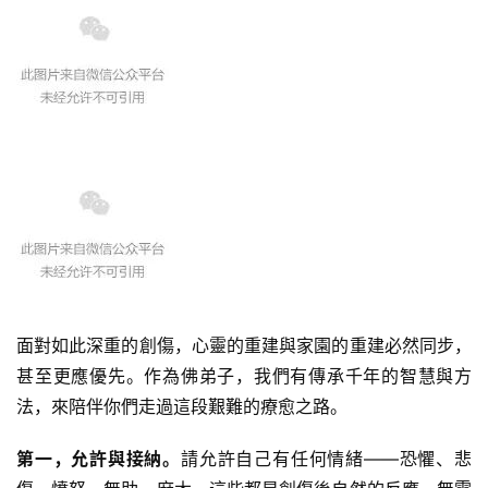
心
乐
菩
提
专
题
公
益
慈
善
面對如此深重的創傷，心靈的重建與家園的重建必然同步，
甚至更應優先。作為佛弟子，我們有傳承千年的智慧與方
佛
法，來陪伴你們走過這段艱難的療愈之路。
教
人
第一，允許與接納。
請允許自己有任何情緒——恐懼、悲
登录
注册
物