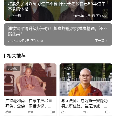
吃素久了可以练习过午不食 忏云长老谈自己50年过午
不食的体验
上一篇
2025年12月1日 下午5:29
锤纹雪平锅升级版来啦！蒸煮炸煎炒炖样样精通，还不
挑灶具！
2025年12月2日 下午5:10
下一篇
相关推荐
八点僧音
八点僧音
广钦老和尚：在家中应尽量
界诠法师：戒为第一安隐功
拜佛、念佛，闲话少说，以
德之所住处，若无净戒，诸
求脱离苦海
善功德皆不得生
0
0
0
0
0
0