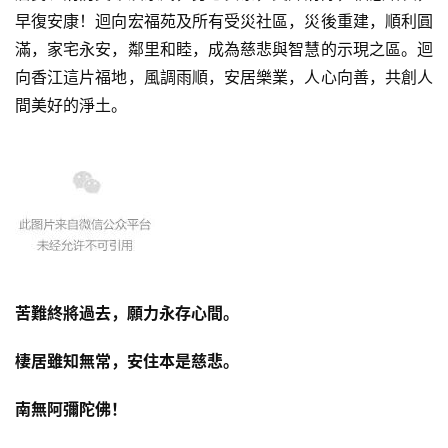
早復安康！迴向宏福苑及所有受災社區，災後重建，順利圓
滿，家宅永安，鄰里和睦，成為慈悲與智慧的示現之區。迴
向香江這片福地，風調雨順，安居樂業，人心向善，共創人
間美好的淨土。
苦難終將過去，願力永存心間。
棲居雖知無常，安住本是慈悲。
南無阿彌陀佛！