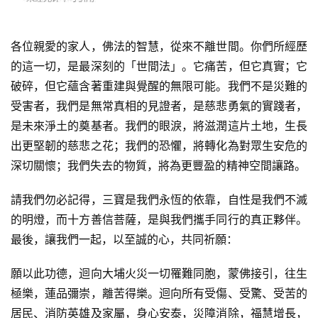
各位親愛的家人，佛法的智慧，從來不離世間。你們所經歷
的這一切，是最深刻的「世間法」。它痛苦，但它真實；它
破碎，但它蘊含著重建與覺醒的無限可能。我們不是災難的
受害者，我們是無常真相的見證者，是慈悲勇氣的實踐者，
是未來淨土的奠基者。我們的眼淚，將滋潤這片土地，生長
出更堅韌的慈悲之花；我們的恐懼，將轉化為對眾生安危的
深切關懷；我們失去的物質，將為更豐盈的精神空間讓路。
請我們勿必記得，三寶是我們永恆的依靠，自性是我們不滅
的明燈，而十方善信菩薩，是與我們攜手同行的真正夥伴。
最後，讓我們一起，以至誠的心，共同祈願：
願以此功德，迴向大埔火災一切罹難同胞，蒙佛接引，往生
極樂，蓮品彌崇，離苦得樂。迴向所有受傷、受驚、受苦的
居民、消防英雄及家屬，身心安泰，災障消除，福慧增長，