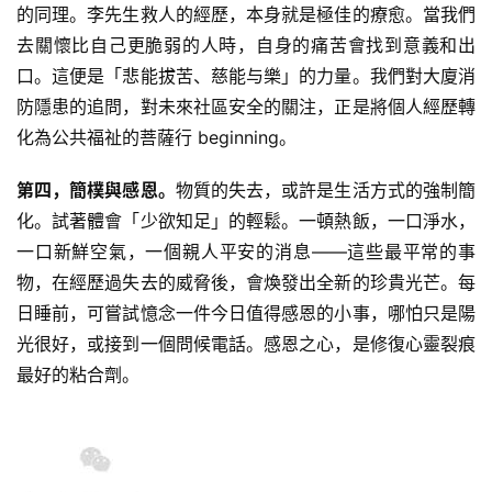
的同理。李先生救人的經歷，本身就是極佳的療愈。當我們
政
策
去關懷比自己更脆弱的人時，自身的痛苦會找到意義和出
法
口。這便是「悲能拔苦、慈能与樂」的力量。我們對大廈消
规
防隱患的追問，對未來社區安全的關注，正是將個人經歷轉
化為公共福祉的菩薩行 beginning。
免
责
第四，簡樸與感恩。
物質的失去，或許是生活方式的強制簡
声
化。試著體會「少欲知足」的輕鬆。一頓熱飯，一口淨水，
明
一口新鮮空氣，一個親人平安的消息——這些最平常的事
物，在經歷過失去的威脅後，會煥發出全新的珍貴光芒。每
日睡前，可嘗試憶念一件今日值得感恩的小事，哪怕只是陽
光很好，或接到一個問候電話。感恩之心，是修復心靈裂痕
最好的粘合劑。