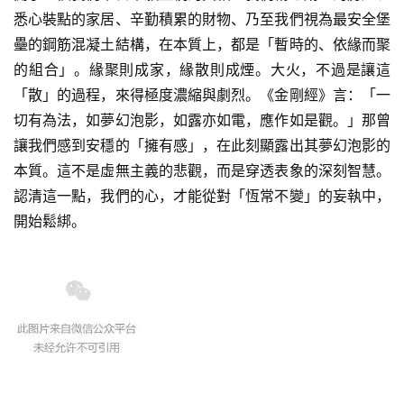
悉心裝點的家居、辛勤積累的財物、乃至我們視為最安全堡
壘的鋼筋混凝土結構，在本質上，都是「暫時的、依緣而聚
的組合」。緣聚則成家，緣散則成煙。大火，不過是讓這
「散」的過程，來得極度濃縮與劇烈。《金剛經》言：「一
切有為法，如夢幻泡影，如露亦如電，應作如是觀。」那曾
讓我們感到安穩的「擁有感」，在此刻顯露出其夢幻泡影的
本質。這不是虛無主義的悲觀，而是穿透表象的深刻智慧。
認清這一點，我們的心，才能從對「恆常不變」的妄執中，
開始鬆綁。