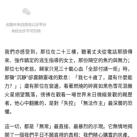
我們亦感受到，那位在二十三樓，聽著丈夫從電話那頭傳
來、強作鎮定的逃生指導的女士，那份隔空的焦灼與無力；
那位七旬老翁，歸家只見三十載心血「全部付諸一炬」時，
那聲“沉靜”卻震顫靈魂的歎息：「我七十歲了，還有什麼能
力？」；還有那位在窗邊，看著燃燒的碎屑如黑色雪花混雜
火星絕望飄落，徬彿在觀看一場世界末日微縮景觀的親歷
者，他心中翻騰的，是對「失控」「無法作主」最深層的恐
懼。
這一切，都是「無常」最直接、最暴烈的示現。它無情地揭
開了一個我們平日不願直視的真相：我們精心購置的房產、