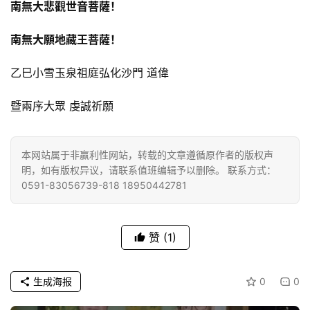
南無大悲觀世音菩薩！
南無大願地藏王菩薩！
乙巳小雪玉泉祖庭弘化沙門 道偉
暨兩序大眾 虔誠祈願
本网站属于非赢利性网站，转载的文章遵循原作者的版权声
明，如有版权异议，请联系值班编辑予以删除。 联系方式：
0591-83056739-818 18950442781
赞
(1)
生成海报
0
0