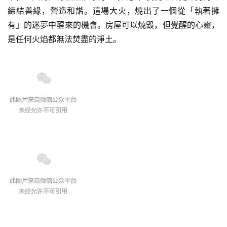
締結善緣，營造和諧。這場大火，燒出了一個從「執著擁
有」的迷夢中醒來的機會。房屋可以燒毀，但覺醒的心靈，
是任何火焰都無法焚盡的淨土。
资
讯
八
点
僧
音
高
僧
访
谈