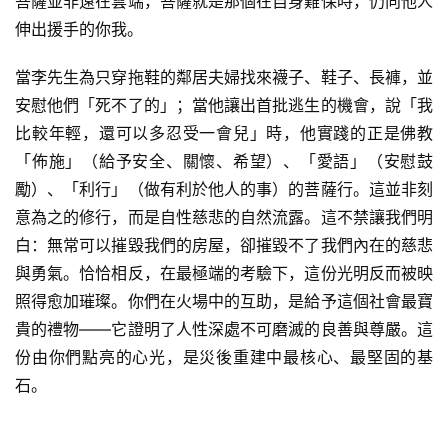
菩薩並非遠在雲端，菩薩就是那個在自身難保時，仍向他人
伸出援手的你我。
當李先生為只穿拖鞋的鄰居夫婦找來襪子、鞋子、長褲，並
安慰他們「死不了的」；當他讓出首批逃生的機會，說「我
比較年輕，還可以多忍受一會兒」時，他實踐的正是佛教
「佈施」（給予安全、關懷、希望）、「愛語」（安慰鼓
勵）、「利行」（做有利於他人的事）的菩薩行。這並非刻
意為之的修行，而是自性慈悲的自然流露。這不禁讓我們明
白：無常可以摧毀我們的房屋，卻摧毀不了我們內在的慈悲
與勇氣。恰恰相反，在最極端的考驗下，這份光明反而被映
照得愈加璀璨。你們在火場中的互助，是給予這個社會最寶
貴的禮物——它證明了人性深處不可磨滅的良善與尊嚴。這
份由你們點亮的心光，是災後重建中最核心、最堅固的基
石。