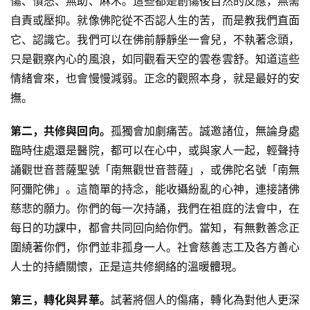
傷、憤怒、無助、麻木。這些都是創傷後自然的反應，無需
自責或壓抑。就像佛陀從不否認人生的苦，而是教我們直面
寺
它、認識它。我們可以在佛前靜靜坐一會兒，不執著念頭，
院
只是觀察內心的風浪，如同觀看天空的雲卷雲舒。知道這些
巡
情緒會來，也會慢慢減弱。正念的觀照本身，就是最好的安
礼
撫。
视
第二，共修與回向。
孤獨會加劇痛苦。誠邀諸位，無論身處
频
臨時住處還是醫院，都可以在心中，或與家人一起，輕聲持
誦觀世音菩薩聖號「南無觀世音菩薩」，或佛陀名號「南無
纪
阿彌陀佛」。這簡單的持念，能收攝紛亂的心神，連接諸佛
录
慈悲的願力。你們的每一次持誦，我們在祖庭的法會中，在
每日的功課中，都會共同回向給你們。當知，有無數善念正
佛
圍繞著你們，你們並非孤身一人。社會慈善志工及各方善心
教
艺
人士的持續關懷，正是這共修網絡的溫暖體現。
术
第三，轉化與昇華。
試著將個人的傷痛，轉化為對他人更深