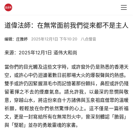
道偉法師：在無常面前我們從來都不是主人
编辑：庄雅婷
2025年12月1日 下午10:20
八点僧音
来源：2025年12月1日 道伟大和尚
當你們的目光觸及這些文字時，或許窗外仍是熟悉的香港天
空，或許心中仍迴盪著數日前那場大火的爆裂聲與灼熱感。
雙手或許仍因緊握濕毛巾而記憶著那份顫抖，鼻腔或許仍殘
留著揮之不去的煙塵氣息。請允許我，以最深的悲憫與敬
意，穿越山水，將這份來自十方諸佛與玉泉祖庭僧眾的溫暖
祈願，輕輕放在你們依然驚悸的心上。這不僅是一篇祈福
文，更是一封寫給所有在無常烈火中，曾深刻體認「脆弱」
與「堅韌」並存的勇敢靈魂的家書。