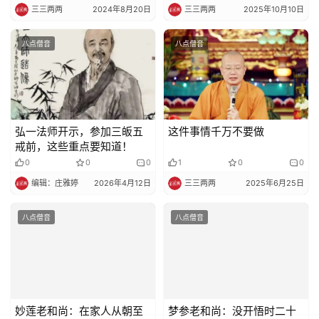
三三两两
2024年8月20日
三三两两
2025年10月10日
八点僧音
八点僧音
弘一法师开示，参加三皈五
这件事情千万不要做
戒前，这些重点要知道！
0
0
0
1
0
0
编辑：庄雅婷
2026年4月12日
三三两两
2025年6月25日
八点僧音
八点僧音
妙莲老和尚：在家人从朝至
梦参老和尚：没开悟时二十