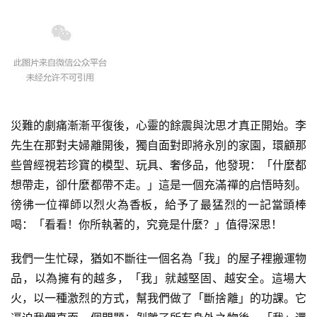
災難的劇痛漸漸平復後，心靈的餘震與沈思才真正開始。李
先生在那對夫婦離開後，獨自面對即將永別的家園，環顧那
些曾經視若珍寶的模型、玩具、奢侈品，他發現：「什麼都
想帶走，卻什麼都帶不走。」這是一個充滿禪的启悟時刻。
徬彿一位禪師以烈火為香板，給予了最猛烈的一記當頭棒
喝：「看看！你所執著的，究竟是什麼？」值得深思！
我們一生忙碌，猶如不斷往一個名為「我」的屋子裡搬運物
品，以為擁有的越多，「我」就越堅固、越安全。這場大
火，以一種激烈的方式，幫我們做了「斷捨離」的功課。它