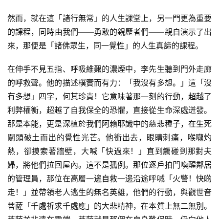
然而，就在這「諸行無常」的人生課堂上，另一門更為重要
的課程，同時由我們——勇敢的親歷者們——親自演示了出
來，那便是「諸佛眾生，同一覺性」的人生真諦的課程。
在伸手不見五指、呼吸維艱的濃煙中，李先生聽到門外走廊
的呼救聲。他的描述樸實而有力：「我沒有多想。」這「沒
有多想」四字，何其珍貴！它意味著那一刻的行動，超越了
利弊權衡，超越了自我保全的恐懼，直接從生命深處迸發。
那是本能，更是深植於我們阿賴耶識中的慈悲種子，在生死
關頭破土而出的覺性光芒。他衝出去，眼睛刺痛，喉嚨灼
熱，卻摸索著牆壁，大喊「快過來！」直到觸碰到那對夫
婦，將他們拉回屋內。這不是孤例。那位逐戶拍門喚醒鄰居
的管理員，那位在高層一邊自救一邊沿途呼喊「火警！快啲
走！」並帶領老人逃生的無名英雄，他們的行動，與觀世音
菩薩「千處祈求千處應」的大悲精神，在本質上無二無別。