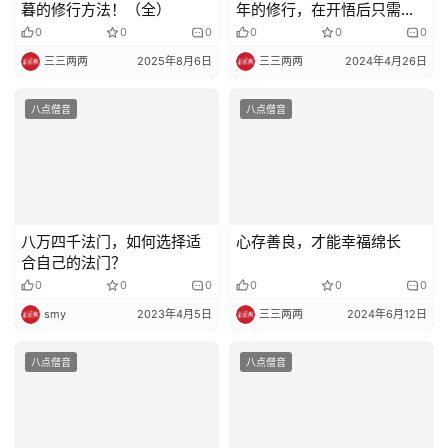
暮的修行方法！（全）
年的修行，在开悟后只需一
分钟
0
0
0
0
0
0
三三两两
2025年8月6日
三三两两
2024年4月26日
八点僧音
八点僧音
八万四千法门，如何选择适
心存善良，才能幸福绵长
合自己的法门？
0
0
0
0
0
0
smy
2023年4月5日
三三两两
2024年6月12日
八点僧音
八点僧音