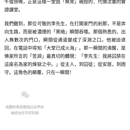
午或傍晚，正是這樣一堂由「無常」親授的、代價沈重的實
證課堂。
我們聽到，那位可敬的李先生，在打開家門的剎那，不是奔
向生路，而是被濃煙的「黑暗」瞬間吞噬。那個熟悉的、出
入無數次的門口，瞬間從通道變成了深淵之口。他被迫退
回，在電話中得知「大堂已成火海」。那一瞬間的清醒，是
佛家所言的「苦諦」最真切的體現：「李先生：我將囚禁在
這座名為家的煉獄之中。」從主人，到囚徒；從安居，到困
守。這角色的顛覆，只在一瞬間！