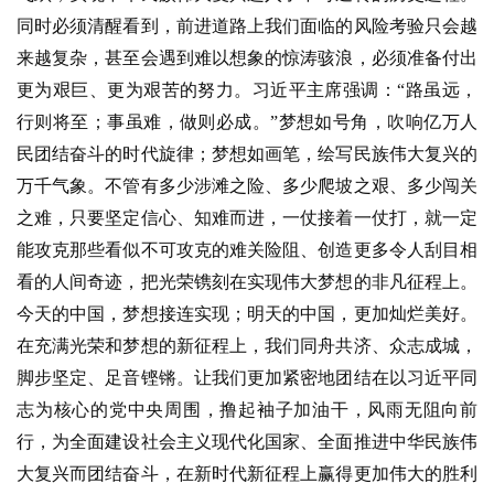
同时必须清醒看到，前进道路上我们面临的风险考验只会越
来越复杂，甚至会遇到难以想象的惊涛骇浪，必须准备付出
更为艰巨、更为艰苦的努力。习近平主席强调：“路虽远，
资
行则将至；事虽难，做则必成。”梦想如号角，吹响亿万人
讯
民团结奋斗的时代旋律；梦想如画笔，绘写民族伟大复兴的
八
万千气象。不管有多少涉滩之险、多少爬坡之艰、多少闯关
点
之难，只要坚定信心、知难而进，一仗接着一仗打，就一定
僧
能攻克那些看似不可攻克的难关险阻、创造更多令人刮目相
音
看的人间奇迹，把光荣镌刻在实现伟大梦想的非凡征程上。
今天的中国，梦想接连实现；明天的中国，更加灿烂美好。
高
在充满光荣和梦想的新征程上，我们同舟共济、众志成城，
僧
访
脚步坚定、足音铿锵。让我们更加紧密地团结在以习近平同
谈
志为核心的党中央周围，撸起袖子加油干，风雨无阻向前
行，为全面建设社会主义现代化国家、全面推进中华民族伟
心
大复兴而团结奋斗，在新时代新征程上赢得更加伟大的胜利
乐