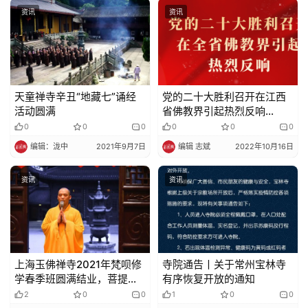
资讯
资讯
天童禅寺辛丑“地藏七”诵经
党的二十大胜利召开在江西
活动圆满
省佛教界引起热烈反响
（一）
0
0
0
0
0
0
编辑：泷中
2021年9月7日
编辑 志斌
2022年10月16日
资讯
资讯
上海玉佛禅寺2021年梵呗修
寺院通告丨关于常州宝林寺
学春季班圆满结业，菩提种
有序恢复开放的通知
子已经洒在心中
2
0
0
1
0
0