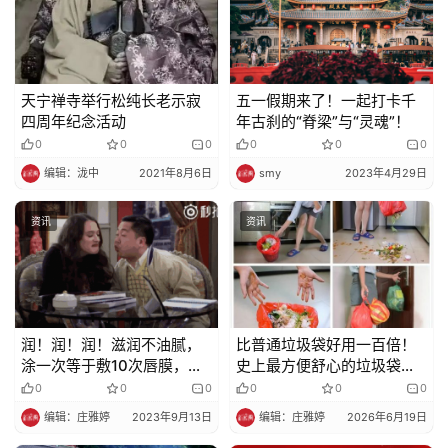
规
免
天宁禅寺举行松纯长老示寂
五一假期来了！一起打卡千
责
四周年纪念活动
年古刹的“脊梁”与“灵魂”！
声
0
0
0
0
0
0
明
编辑：泷中
2021年8月6日
smy
2023年4月29日
资讯
资讯
润！润！润！滋润不油腻，
比普通垃圾袋好用一百倍！
涂一次等于敷10次唇膜，连
史上最方便舒心的垃圾袋，
死皮都消失了！
有颜又贴心！1小时爆卖
0
0
0
0
0
0
60000个！
编辑：庄雅婷
2023年9月13日
编辑：庄雅婷
2026年6月19日