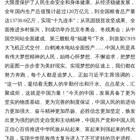
大限度保护了人民生命安全和身体健康。从经济稳健发展，
全年国内生产总值预计超过120万亿元，到全国粮食总产量
达13730.6亿斤，实现“十九连丰”；从巩固脱贫攻坚成果、全
面推进乡村振兴，到成功举办北京冬奥会、冬残奥会；从中
国空间站全面建成、第三艘航母“福建号”下水，到首架C919
大飞机正式交付、白鹤滩水电站全面投产……中国人民是具
有伟大梦想精神的人民，始终心怀梦想、不懈追求，把梦想
的蓝图一步步变为美好现实。实现梦想的征途上，我们都在
努力奔跑，每个人都是追梦人。正如习近平主席强调的，
“这一切，凝结着无数人的辛勤付出和汗水。点点星火，汇
聚成炬，这就是中国力量！”今天的中国，发展具备了更为
坚实的物质基础、更为完善的制度保证，中国人民的前进动
力更加强大、奋斗精神更加昂扬、必胜信念更加坚定，焕发
出更为强烈的历史自觉和主动精神，中国共产党和中国人民
正信心百倍推进中华民族从站起来、富起来到强起来的伟大
飞跃，实现中华民族伟大复兴进入了不可逆转的历史进程。