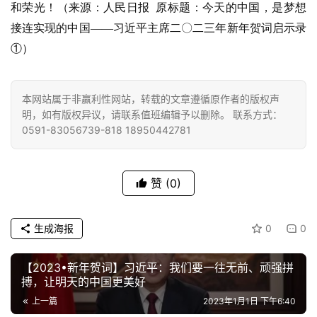
和荣光！（来源：人民日报 原标题：今天的中国，是梦想
菩
接连实现的中国——习近平主席二〇二三年新年贺词启示录
提
①）
专
题
本网站属于非赢利性网站，转载的文章遵循原作者的版权声
明，如有版权异议，请联系值班编辑予以删除。 联系方式：
公
0591-83056739-818 18950442781
益
慈
善
赞
(0)
佛
生成海报
0
0
教
人
登录
注册
【2023•新年贺词】习近平：我们要一往无前、顽强拼
物
搏，让明天的中国更美好
上一篇
2023年1月1日 下午6:40
寺