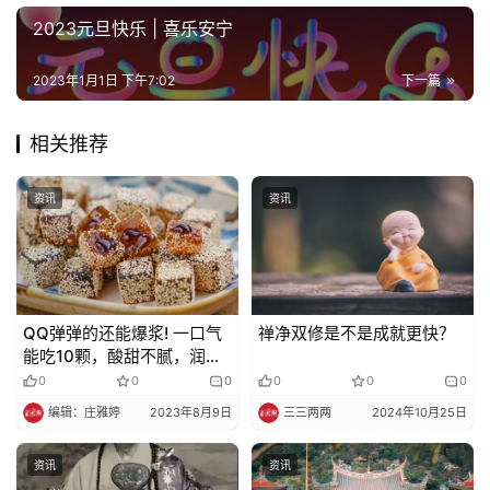
院
2023元旦快乐 | 喜乐安宁
巡
礼
2023年1月1日 下午7:02
下一篇
视
相关推荐
频
资讯
资讯
纪
录
佛
教
QQ弹弹的还能爆浆! 一口气
禅净双修是不是成就更快？
艺
能吃10颗，酸甜不腻，润嗓
术
消食，包包里常备~
0
0
0
0
0
0
编辑：庄雅婷
2023年8月9日
三三两两
2024年10月25日
政
策
资讯
资讯
法