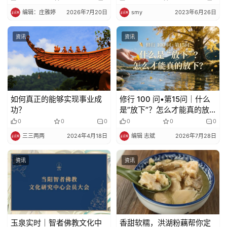
动启动仪式
编辑：庄雅婷
2026年7月20日
smy
2023年6月26日
资讯
资讯
如何真正的能够实现事业成
修行 100 问•第15问｜什么
功？
是”放下”？怎么才能真的放
下？
0
0
0
0
0
0
三三两两
2024年4月18日
编辑 志斌
2026年7月28日
资讯
资讯
玉泉实时｜智者佛教文化中
香甜软糯，洪湖粉藕帮你定