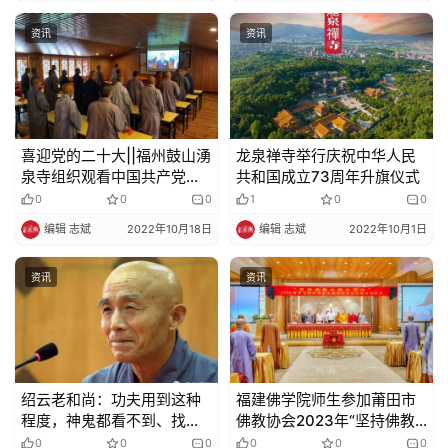
资讯
资讯
喜迎党的二十大||福州鼓山湧
龙泉禅寺举行庆祝中华人民
泉寺组织观看中国共产党第
共和国成立73周年升旗仪式
二十次全国代表大会开幕式
0
0
0
1
0
0
编辑 志斌
2022年10月18日
编辑 志斌
2022年10月1日
资讯
资讯
绍云老和尚：功夫用到这种
福建佛学院师生参加莆田市
程度，神鬼都看不到、找不
佛教协会2023年“坚持佛教
到你
中国化方向”主题巡回讲经活
0
0
0
0
0
0