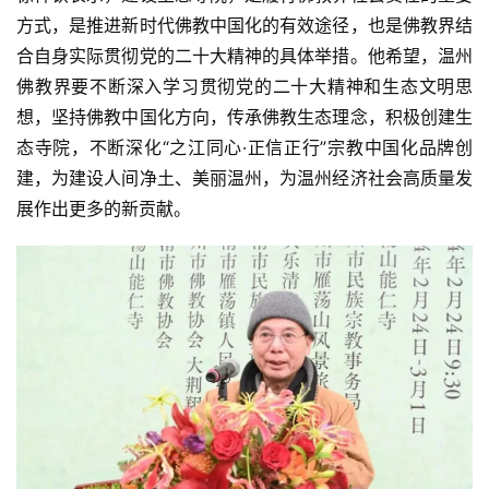
方式，是推进新时代佛教中国化的有效途径，也是佛教界结
合自身实际贯彻党的二十大精神的具体举措。他希望，温州
佛教界要不断深入学习贯彻党的二十大精神和生态文明思
想，坚持佛教中国化方向，传承佛教生态理念，积极创建生
资
态寺院，不断深化“之江同心·正信正行”宗教中国化品牌创
讯
建，为建设人间净土、美丽温州，为温州经济社会高质量发
展作出更多的新贡献。
八
点
僧
音
高
僧
访
谈