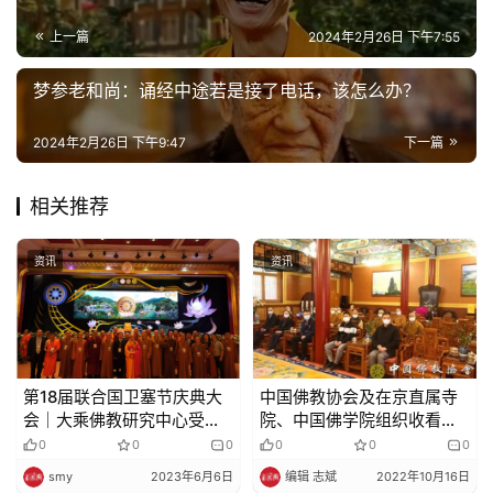
上一篇
2024年2月26日 下午7:55
梦参老和尚：诵经中途若是接了电话，该怎么办？
2024年2月26日 下午9:47
下一篇
相关推荐
资讯
资讯
第18届联合国卫塞节庆典大
中国佛教协会及在京直属寺
会｜大乘佛教研究中心受邀
院、中国佛学院组织收看党
出席并热烈欢迎中国佛教代
的二十大开幕会
0
0
0
0
0
0
表团一行莅临指导参观大乘
smy
2023年6月6日
编辑 志斌
2022年10月16日
佛教研究中心