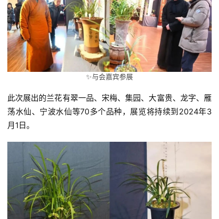
策
法
规
免
责
声
✨与会嘉宾参展
明
此次展出的兰花有翠一品、宋梅、集园、大富贵、龙字、雁
荡水仙、宁波水仙等70多个品种，展览将持续到2024年3
月1日。