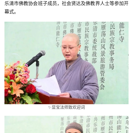
乐清市佛教协会班子成员，社会贤达及佛教界人士等参加开
幕式。
✨显宝法师致欢迎词