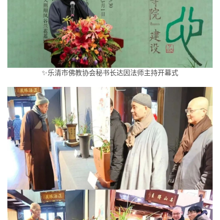
寺
院
巡
礼
视
✨乐清市佛教协会秘书长达因法师主持开幕式
频
纪
录
佛
教
艺
术
政