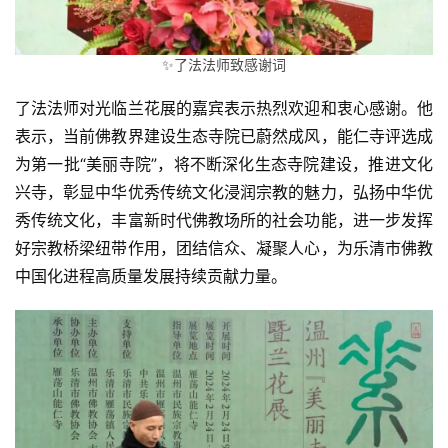
心
乐
菩
✨了法法师致感谢词
提
了法法师对光临兰花展的嘉宾表示热烈欢迎和衷心感谢。他
专
表示，当前佛教界建设生态寺院已蔚然成风，能仁寺评选成
题
为第一批“美丽寺院”，将不断深化生态寺院建设，推进文化
兴寺，彰显中华优秀传统文化浸润宗教的魅力，弘扬中华优
公
秀传统文化，丰富新时代佛教场所的社会功能，进一步发挥
益
好宗教桥梁纽带作用，团结信众、凝聚人心，为乐清市佛教
慈
中国化进程高质量发展持续贡献力量。
善
佛
教
人
登录
注册
物