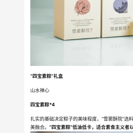
“四宝素粽”礼盒
山水禅心
四宝素粽*4
扎实的基础决定粽子的美味程度，“雪窦酥院”选
美融合。
“四宝素粽”低油低卡，适合素食主义者