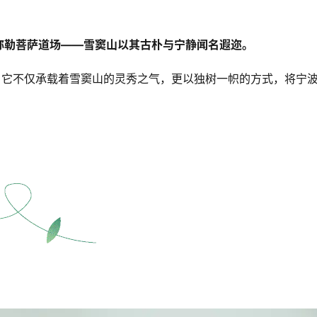
弥勒菩萨道场——雪窦山以其古朴与宁静闻名遐迩。
，它不仅承载着雪窦山的灵秀之气，更以独树一帜的方式，将宁