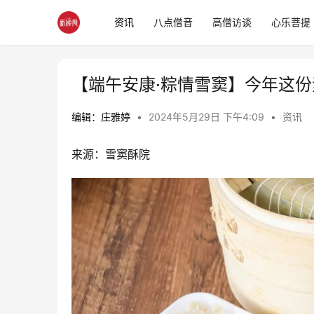
资讯
八点僧音
高僧访谈
心乐菩提
【端午安康·粽情雪窦】今年这
编辑：庄雅婷
•
2024年5月29日 下午4:09
•
资讯
来源：雪窦酥院