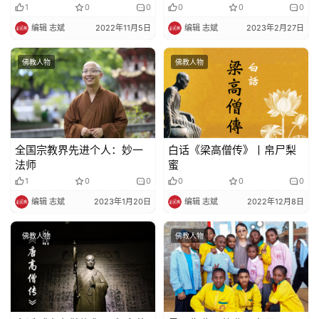
为佛祖之标榜
1
0
0
0
0
0
编辑 志斌
2022年11月5日
编辑 志斌
2023年2月27日
佛教人物
佛教人物
全国宗教界先进个人：妙一
白话《梁高僧传》丨帛尸梨
法师
蜜
1
0
0
0
0
0
编辑 志斌
2023年1月20日
编辑 志斌
2022年12月8日
佛教人物
佛教人物