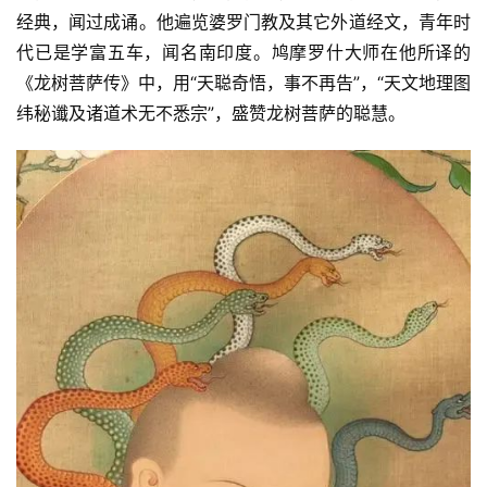
经典，闻过成诵。他遍览婆罗门教及其它外道经文，青年时
代已是学富五车，闻名南印度。鸠摩罗什大师在他所译的
《龙树菩萨传》中，用“天聪奇悟，事不再告”，“天文地理图
纬秘谶及诸道术无不悉宗”，盛赞龙树菩萨的聪慧。