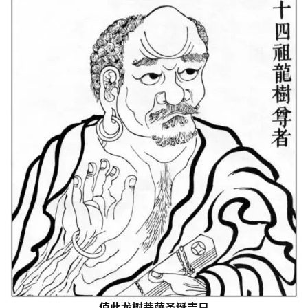
值此龙树菩萨圣诞吉日