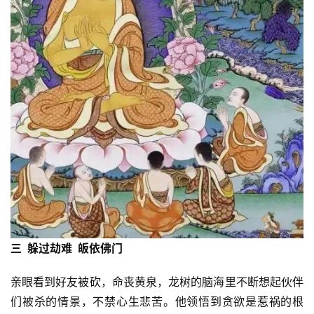
三 躲过劫难 皈依佛门
亲眼看到好友被砍，命丧黄泉，龙树的脑海里不断想起伙伴
们被杀的情景，不禁心生悲苦。他领悟到贪欲是惹祸的根