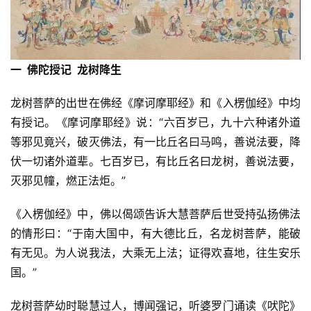
一 佛陀授记 龙树降生
龙树菩萨的出世在佛经《摩诃摩耶经》和《入楞伽经》中均
有授记。《摩诃摩耶经》说：“六百岁已，九十六种诸外道
等邪见竟兴，破灭佛法，有一比丘名曰马鸣，善说法要，降
伏一切诸外道辈。七百岁已，有比丘名曰龙树，善说法要，
灭邪见幢，燃正法炬。”
《入楞伽经》中，佛以偈颂告诉大慧菩萨后世受持弘扬佛法
的情形曰：“于南大国中，有大德比丘，名龙树菩萨，能破
有无见。为人说我法，大乘无上法；证得欢喜地，往生安乐
国。”
龙树菩萨幼时聪慧过人，博闻强记，听婆罗门诵读《吠陀》