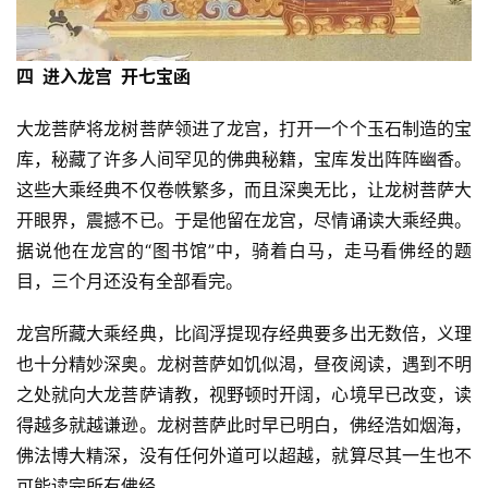
四 进入龙宫 开七宝函
大龙菩萨将龙树菩萨领进了龙宫，打开一个个玉石制造的宝
库，秘藏了许多人间罕见的佛典秘籍，宝库发出阵阵幽香。
这些大乘经典不仅卷帙繁多，而且深奥无比，让龙树菩萨大
开眼界，震撼不已。于是他留在龙宫，尽情诵读大乘经典。
据说他在龙宫的“图书馆”中，骑着白马，走马看佛经的题
资
目，三个月还没有全部看完。
讯
龙宫所藏大乘经典，比阎浮提现存经典要多出无数倍，义理
八
也十分精妙深奥。龙树菩萨如饥似渴，昼夜阅读，遇到不明
点
之处就向大龙菩萨请教，视野顿时开阔，心境早已改变，读
僧
得越多就越谦逊。龙树菩萨此时早已明白，佛经浩如烟海，
音
佛法博大精深，没有任何外道可以超越，就算尽其一生也不
可能读完所有佛经。