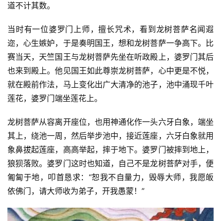
教
道不计其数。
艺
术
当时有一位婆罗门上师，擅长咒术，看到龙树菩萨名闻遐
迩，心生嫉妒，于是奏明国王，想和龙树菩萨一争高下。比
政
赛当天，天竺国王与龙树菩萨先坐在听政殿上，婆罗门其后
策
也来到殿上。他见国王如此尊崇龙树菩萨，心中更是不悦，
法
就在殿前作法，马上变化出广大清净的池子，池中涌现千叶
规
莲花，婆罗门端坐莲花上。
免
龙树菩萨从容离开座位，也用神通化作一头六牙白象，端坐
责
其上，绕池一周，然后举步池中，接近莲座，六牙白象就用
声
象鼻拔起莲座，高高举起，摔于地下。婆罗门被摔到地上，
明
狼狈落败。婆罗门这时也知道，自己不是龙树菩萨对手，便
匍匐于地，叩首恳求：“恕我不自量力，毁辱大师，我愿皈
依佛门，请大师收为弟子，开我愚蒙！”