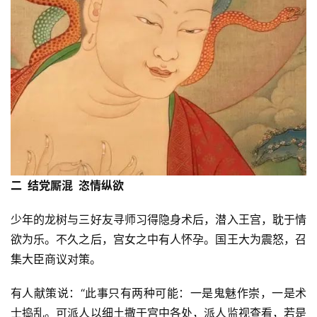
二 结党厮混 恣情纵欲
少年的龙树与三好友寻师习得隐身术后，潜入王宫，耽于情
欲为乐。不久之后，宫女之中有人怀孕。国王大为震怒，召
集大臣商议对策。
有人献策说：“此事只有两种可能：一是鬼魅作崇，一是术
士捣乱。可派人以细土撒于宫中各处，派人监视查看，若是