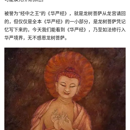
高
僧
被誉为“经中之王”的《华严经》，就是龙树菩萨从龙宫请回
访
的，但仅仅是全本《华严经》的一小部分，是龙树菩萨凭记
谈
忆写下来的，今天我们能看到《华严经》，乃至如法修行入
华严境界，无不感恩龙树菩萨。
心
乐
菩
提
专
题
公
益
慈
善