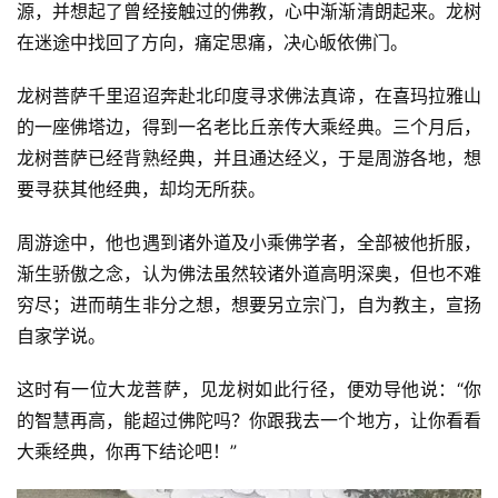
源，并想起了曾经接触过的佛教，心中渐渐清朗起来。龙树
在迷途中找回了方向，痛定思痛，决心皈依佛门。
龙树菩萨千里迢迢奔赴北印度寻求佛法真谛，在喜玛拉雅山
的一座佛塔边，得到一名老比丘亲传大乘经典。三个月后，
龙树菩萨已经背熟经典，并且通达经义，于是周游各地，想
要寻获其他经典，却均无所获。
周游途中，他也遇到诸外道及小乘佛学者，全部被他折服，
渐生骄傲之念，认为佛法虽然较诸外道高明深奥，但也不难
穷尽；进而萌生非分之想，想要另立宗门，自为教主，宣扬
自家学说。
这时有一位大龙菩萨，见龙树如此行径，便劝导他说：“你
的智慧再高，能超过佛陀吗？你跟我去一个地方，让你看看
大乘经典，你再下结论吧！”