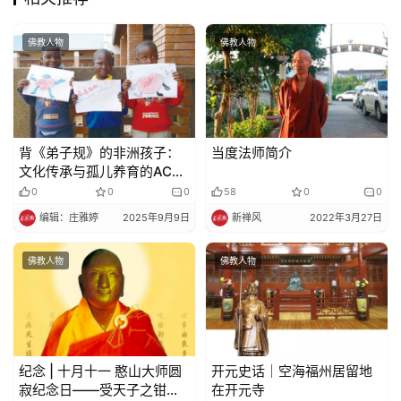
佛教人物
佛教人物
背《弟子规》的非洲孩子：
当度法师简介
文化传承与孤儿养育的ACC
实践
0
0
0
58
0
0
编辑：庄雅婷
2025年9月9日
新禅风
2022年3月27日
佛教人物
佛教人物
纪念 | 十月十一 憨山大师圆
开元史话｜空海福州居留地
寂纪念日——受天子之钳锤
在开元寺