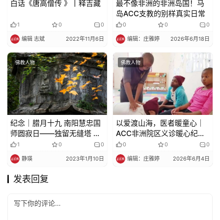
白话《唐高僧传 》丨释吉藏
最不像非洲的非洲岛国！马
岛ACC支教的别样真实日常
1
0
0
0
0
0
编辑 志斌
2022年11月6日
编辑：庄雅婷
2026年6月18日
佛教人物
佛教人物
纪念｜腊月十九 南阳慧忠国
以爱渡山海，医者暖童心｜
师圆寂日——独留无缝塔 寒
ACC非洲院区义诊暖心纪实
空照明月
（下）
1
0
0
0
0
0
静瑛
2023年1月10日
编辑：庄雅婷
2026年6月4日
发表回复