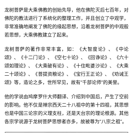
龙树菩萨是大乘佛教的创始先导，他在佛陀灭后七百年，对
佛陀的教法进行了系统化的整理工作，并且创立了中观学，
非常准确地阐发了佛陀的缘起思想，沿着龙树菩萨的中观般
若思想，大乘佛教建立了起来。
龙树菩萨的著作非常丰富，如：《大智度论》、《中论
颂》、《十二门论》、《空七十论》、《回诤论》、《六十
颂如理论》、《大乘破有论》、《十住毗婆沙论》、《大乘
二十颂论》、《菩提资粮论》、《宝行王正论》、《劝诫王
颂》等，造论之多，世所罕见，故有“千部论师”的美誉。
他的学说由鸠摩罗什大师翻译、介绍到中国后，产生了空前
的影响。他不仅是禅宗西天二十八祖中的第十四祖，其思想
也是中国三论宗的义理支柱，还是天台宗的理论根源。其他
各宗学说源于龙树菩萨思想者亦多，故被尊为“八宗之祖”。