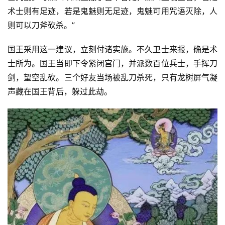
术士则有足迹，若是鬼魅则无足迹，鬼魅可用咒语灭除，人
则可以刀斧砍杀。”
国王采用这一建议，立刻付诸实施。不久卫士来报，确是术
士所为。国王当即下令紧闭宫门，并派数百位兵士，手挥刀
剑，望空乱砍。三个好友当场被乱刀杀死，只有龙树屏气凝
声藏在国王背后，躲过此劫。