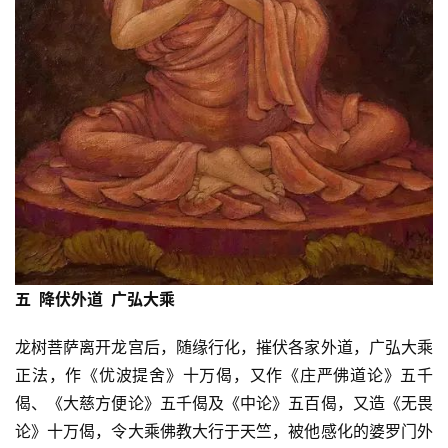
佛
教
人
登录
注册
物
寺
院
巡
礼
视
频
五 降伏外道 广弘大乘
龙树菩萨离开龙宫后，随缘行化，摧伏各家外道，广弘大乘
纪
录
正法，作《优波提舍》十万偈，又作《庄严佛道论》五千
偈、《大慈方便论》五千偈及《中论》五百偈，又造《无畏
佛
论》十万偈，令大乘佛教大行于天竺，被他感化的婆罗门外