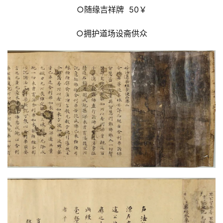
○随缘吉祥牌 50￥
○拥护道场设斋供众