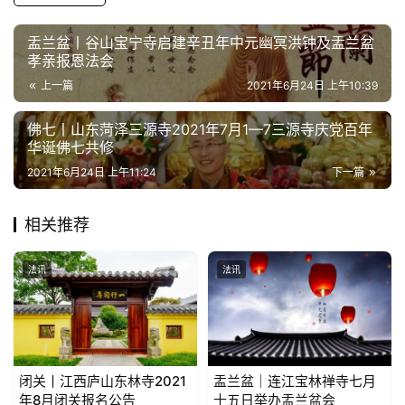
盂兰盆丨谷山宝宁寺启建辛丑年中元幽冥洪钟及盂兰盆
孝亲报恩法会
上一篇
2021年6月24日 上午10:39
佛七丨山东菏泽三源寺2021年7月1—7三源寺庆党百年
华诞佛七共修
2021年6月24日 上午11:24
下一篇
相关推荐
法讯
法讯
闭关丨江西庐山东林寺2021
盂兰盆｜连江宝林禅寺七月
年8月闭关报名公告
十五日举办盂兰盆会