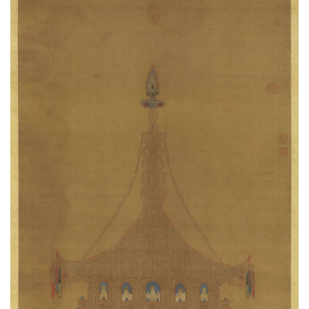
政
策
法
规
免
责
声
明