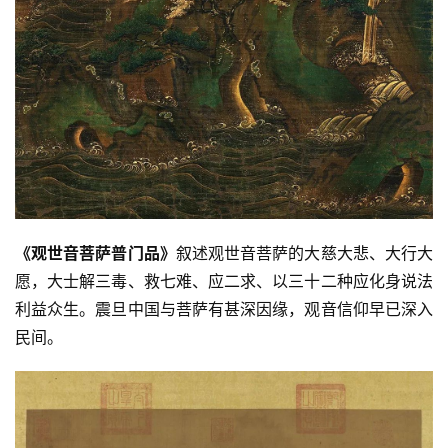
寺
院
巡
礼
视
频
纪
《观世音菩萨普门品》
叙述观世音菩萨的大慈大悲、大行大
录
愿，大士解三毒、救七难、应二求、以三十二种应化身说法
利益众生。震旦中国与菩萨有甚深因缘，观音信仰早已深入
佛
民间。
教
艺
术