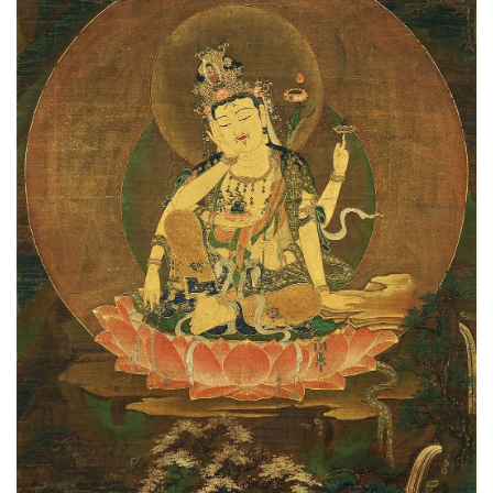
心
乐
菩
提
专
题
公
益
慈
善
佛
教
人
登录
注册
物