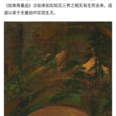
《如来寿量品》示如来如实知见三界之相无有生死去来，成
道以来于无量劫中实现生灭。
资
讯
八
点
僧
音
高
僧
访
谈