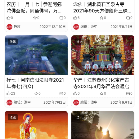
农历十一月十七 | 恭迎阿弥
念佛丨湖北黄石圣泉古寺
陀佛圣诞，同诵佛号，万德
2021年90天方便般舟三昧念
庄严
佛法讯
0
0
0
6
0
0
静瑛
2022年12月10日
编辑：泷中
2021年9月1日
法讯
法讯
禅七丨河南信阳法眼寺2021
华严丨江苏泰州兴化宝严古
年禅七(四众)
寺2021年9月华严法会通启
23
0
0
0
0
0
编辑：泷中
2021年7月2日
编辑：泷中
2021年9月1日
法讯
法讯