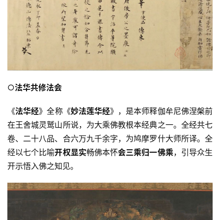
○
法华共修法会
《
法华经
》全称《
妙法莲华经
》，是本师释伽牟尼佛涅槃前
在王舍城灵鹫山所说，为大乘佛教根本经典之一。全经共七
卷、二十八品、合六万九千余字，为鸠摩罗什大师所译。全
经以七个比喻
开权显实
畅佛本怀
会
三乘归一佛乘
，引导众生
开示悟入佛之知见。