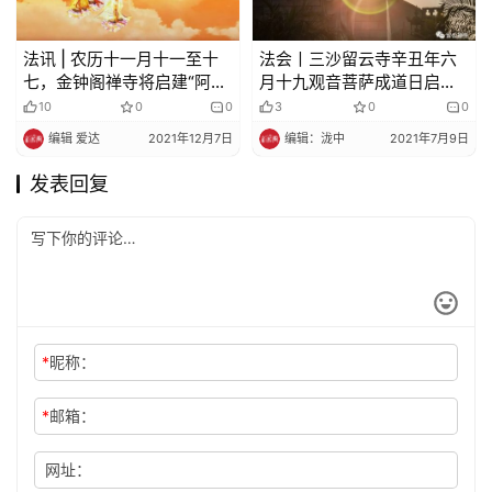
法讯 | 农历十一月十一至十
法会丨三沙留云寺辛丑年六
七，金钟阁禅寺将启建“阿弥
月十九观音菩萨成道日启建
陀佛圣诞”佛七法会，超度祖
平安普佛法会通启
10
0
0
3
0
0
先、堕胎婴灵，欢迎十方大
编辑 爱达
2021年12月7日
编辑：泷中
2021年7月9日
众随喜参加
发表回复
*
昵称：
*
邮箱：
网址：