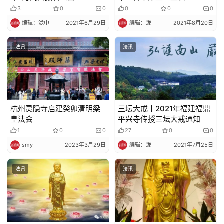
3
0
0
0
0
0
编辑：泷中
2021年6月29日
编辑：泷中
2021年8月20日
法讯
法讯
杭州灵隐寺启建癸卯清明梁
三坛大戒丨2021年福建福鼎
皇法会
平兴寺传授三坛大戒通知
1
0
0
27
0
0
smy
2023年3月29日
编辑：泷中
2021年7月25日
法讯
法讯