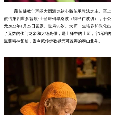
藏传佛教宁玛派大圆满龙钦心髓传承教法之主、至上
依怙第四世多智钦·土登琛列华桑波（特巴仁波切），于公
元2022年1月25日圆寂。世寿95岁。大师一生培养和教化出
了无数的佛门龙象和大德高僧，是上师中的上师，宁玛派的
重要精神领袖，当今藏传佛教界无可置辩的泰山北斗。