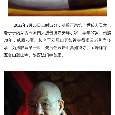
2022年2月25日11时52分，法眼正宗第十世传人灵意长
老于于内蒙古五原四大股普济寺安详示寂，享年97岁，僧腊
78年，戒腊76夏。长老于云居山真如禅寺得虚云老和尚传
承，为法眼宗第十世，先后任云居山真如禅寺、宝峰禅寺、
五台山碧山寺、陕西法门寺首座。