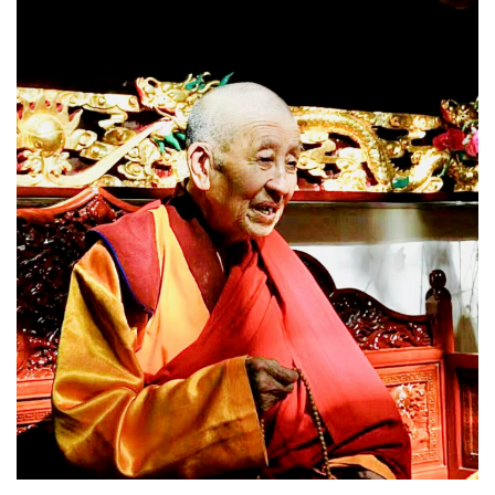
资
讯
八
点
僧
音
高
僧