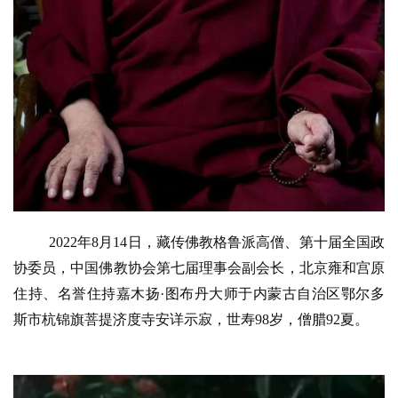
2022年8月14日，藏传佛教格鲁派高僧、第十届全国政
协委员，中国佛教协会第七届理事会副会长，北京雍和宫原
住持、名誉住持嘉木扬·图布丹大师于内蒙古自治区鄂尔多
斯市杭锦旗菩提济度寺安详示寂，世寿98岁，僧腊92夏。