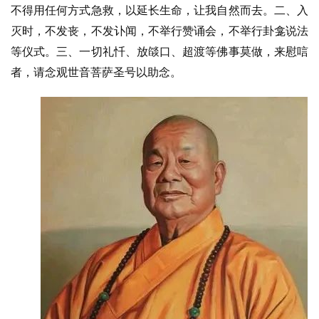
不得用任何方式急救，以延长生命，让我自然而去。二、入
灭时，不发丧，不发讣闻，不举行赞诵会，不举行卦龛说法
等仪式。三、一切礼忏、放燄口、超渡等佛事莫做，来慰唁
者，请念观世音菩萨圣号以助念。