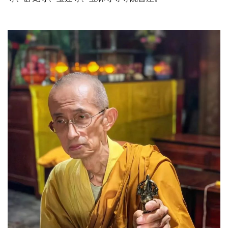
术
政
策
法
规
免
责
声
明