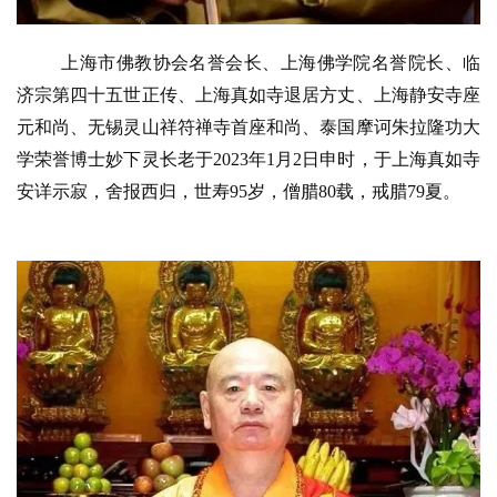
上海市佛教协会名誉会长、上海佛学院名誉院长、临
济宗第四十五世正传、上海真如寺退居方丈、上海静安寺座
元和尚、无锡灵山祥符禅寺首座和尚、泰国摩诃朱拉隆功大
学荣誉博士妙下灵长老于2023年1月2日申时，于上海真如寺
安详示寂，舍报西归，世寿95岁，僧腊80载，戒腊79夏。