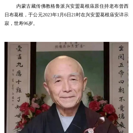
访
内蒙古藏传佛教格鲁派兴安盟葛根庙原住持老布曾西
谈
日布葛根，于公元2023年1月6日21时在兴安盟葛根庙安详示
心
寂，世寿96岁。
乐
菩
提
专
题
公
益
慈
善
佛
教