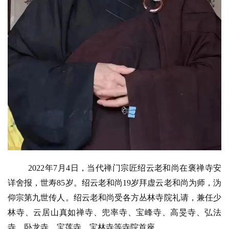
人
登录
注册
物
寺
院
巡
礼
视
频
纪
录
2022年7月4日，当代禅门宗匠绍云老和尚在褒禅寺安
详舍报，世寿85岁。绍云老和尚19岁拜虚云老和尚为师，沩
佛
仰宗第九世传人。绍云老和尚受各方丛林寺院礼请，兼任少
教
林寺、云居山真如禅寺、兜率寺、宝峰寺、高旻寺、弘法
艺
寺、卧龙寺、宝莲寺、宝林寺等寺院首座。