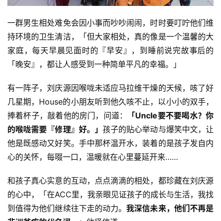
菩
提
一群男生相处难免会因小事而吵吵闹闹，时时要叮咛他们维
持环境的卫生清洁，「但大家相处，真的像是一个温馨的大
专
家庭，每天早晨见面时的『早安』，到睡前说完故事后的
题
「晚安』，都让人感受到一种简单平凡的幸福。」
公
有一阵子，刘庆源因喉咙未适应马拉维干燥的天候，咳了好
益
几星期，House的小朋友听到他久咳不止，以小小的双手，
慈
捧着杯子，敲着他的房门，问道：
「Uncle要不要喝水？你
善
的喉咙需要『修理』好。」
孩子的贴心举动与爆笑中文，让
他是既感动又好笑。手中那杯温开水，装着的是孩子发自内
佛
心的关怀，每啜一口，温暖就在心里蔓延开来……
教
人
登录
注册
和孩子真心实意的互动，点点滴滴的相处，都珍藏在刘庆源
物
的心中，「在ACC里，我亲眼见证孩子的成长与生活，我找
寺
到值得为他们继续往下走的动力。
我深信未来，他们不再是
院