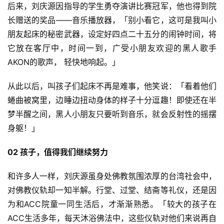
后来，刘庆源因指导的学生勇夺演讲比赛冠军，他也得到院
长赠送的奖品——音乐播放器，「别小看它，这可是我叫小
朋友起床的秘密武器，设定好四点二十五分的闹钟时间，将
它放在客厅中，时间一到，广受小朋友欢迎的黑人歌手
AKON的歌声， 轻快地响起。」
从此以后，叫孩子们起床不再是难事，他笑说：「看着他们
蜷曲被窝里，边睡边扭动身体的样子十分逗趣！即使还在半
梦半醒之间，黑人小朋友只要听到音乐，就会反射性的摇摆
身躯！」
02 孩子，值得我们继续努力
和许多人一样，刘庆源虽身处佛教氛围浓厚的台湾社会中，
对佛教仪轨却一知半解。行堂、过堂、结斋等礼仪，还是因
为和ACC院童一同生活后，才渐渐熟悉。「较大的孩子在
ACC生活多年，每天沐浴佛法中，这些仪轨对他们来说再自