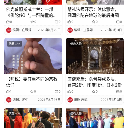
佛光普照斯威士兰：一部
慧礼法师开示：续佛慧命，
《佛陀传》与一群院童的转
圆满佛陀在地球的最后拼图
变（下）
0
0
0
0
0
0
编辑：庄雅婷
2026年1月29日
编辑：庄雅婷
2026年3月3日
佛教人物
佛教人物
【师说】要尊重不同的宗教
唐僧死后：头骨裂成多块，
信仰
台湾2份、印度1份、日本2份
1
0
0
0
0
0
编辑：泷中
2021年8月26日
编辑 志斌
2023年3月3日
佛教人物
佛教人物