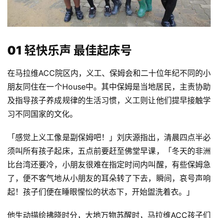
01
轻快乐声 最佳起床号
在马拉维ACC院区内，义工、保姆会和二十位年纪不同的小
朋友同住在一个House中。其中保姆是当地居民，主责协助
及指导孩子养成规律的生活习惯，义工则让他们提早接触学
习不同国家的文化。
「感觉上义工像是副保姆吧！」刘庆源指出，清晨四点半必
须叫所有孩子起床，五点前要赶至佛堂早课，「冬天的非洲
比台湾还要冷，小朋友很难在指定时间内叫醒，有些保姆急
了，便不客气地从小朋友的耳朵转了下去，瞬间，哀号声响
起！孩子们便在睡眼惺忪的状态下，开始盥洗着衣。」
他生动描绘拂晓时分，大地万物苏醒时，马拉维ACC孩子们