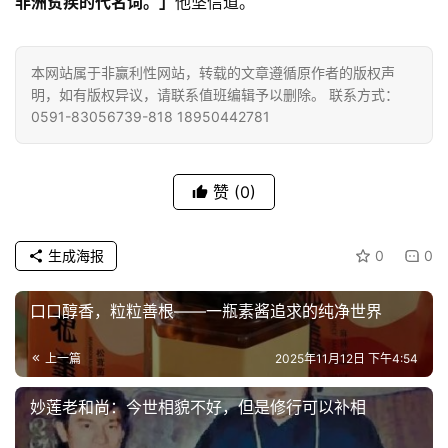
非洲贫疾的代名词。」
他坚信道。
巡
礼
本网站属于非赢利性网站，转载的文章遵循原作者的版权声
明，如有版权异议，请联系值班编辑予以删除。 联系方式：
视
0591-83056739-818 18950442781
频
纪
赞
(0)
录
生成海报
0
0
佛
教
艺
口口醇香，粒粒善根——一瓶素酱追求的纯净世界
术
上一篇
2025年11月12日 下午4:54
政
妙莲老和尚：今世相貌不好，但是修行可以补相
策
法