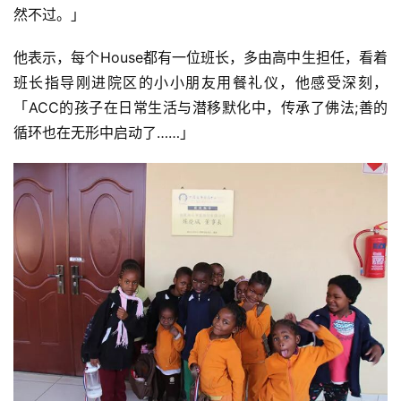
然不过。」
他表示，每个House都有一位班长，多由高中生担任，看着
资
班长指导刚进院区的小小朋友用餐礼仪，他感受深刻，
讯
「ACC的孩子在日常生活与潜移默化中，传承了佛法;善的
循环也在无形中启动了……」
八
点
僧
音
高
僧
访
谈
心
乐