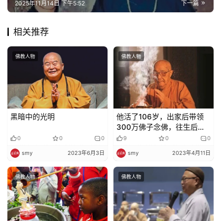
2025年11月14日 下午5:52
下一篇
规
相关推荐
免
责
声
佛教人物
佛教人物
明
黑暗中的光明
他活了106岁，出家后带领
300万佛子念佛，往生后惊
现祥瑞！
0
0
0
9
0
0
smy
2023年6月3日
smy
2023年4月11日
佛教人物
佛教人物