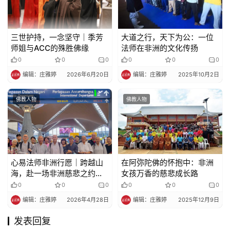
三世护持，一念坚守｜季芳
大道之行，天下为公：一位
师姐与ACC的殊胜佛缘
法师在非洲的文化传扬​​
0
0
0
0
0
0
编辑：庄雅婷
2026年6月20日
编辑：庄雅婷
2025年10月2日
佛教人物
佛教人物
心易法师非洲行愿｜跨越山
在阿弥陀佛的怀抱中：非洲
海，赴一场非洲慈悲之约
女孩万香的慈悲成长路
（一）
0
0
0
0
0
0
编辑：庄雅婷
2026年4月28日
编辑：庄雅婷
2025年12月9日
发表回复