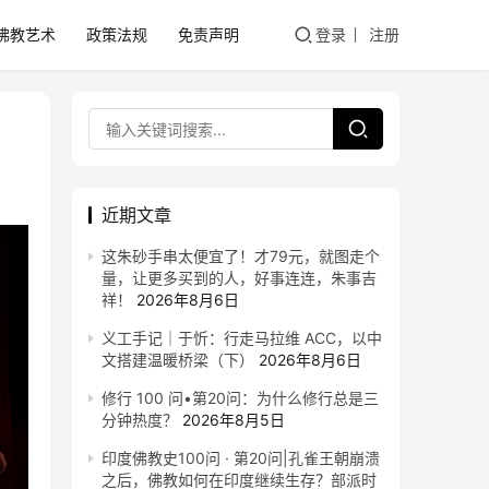
佛教艺术
政策法规
免责声明
登录
注册
近期文章
这朱砂手串太便宜了！才79元，就图走个
量，让更多买到的人，好事连连，朱事吉
祥！
2026年8月6日
义工手记｜于忻：行走马拉维 ACC，以中
文搭建温暖桥梁（下）
2026年8月6日
修行 100 问•第20问：为什么修行总是三
分钟热度？
2026年8月5日
印度佛教史100问 · 第20问|孔雀王朝崩溃
之后，佛教如何在印度继续生存？部派时