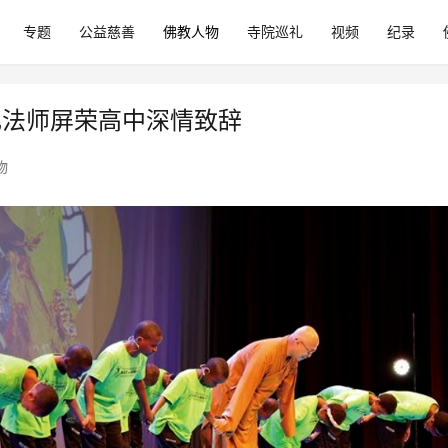
专题
公益慈善
佛教人物
寺院巡礼
视频
纪录
礼法师屏荣高中深情致辞
物