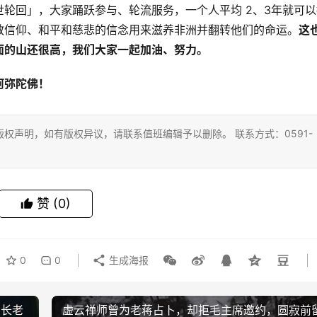
轮回」，大家踊跃参与、轮流服务，一个人平均 2、3年就可以
教信仰、和平和慈悲的信念用来滋养非洲并翻转他们的命运。
这
面的山还很高，我们大家一起加油、努力。
阿弥陀佛！
权声明，如有版权异议，请联系值班编辑予以删除。 联系方式：0591-
赞
(0)
0
0
生成海报
慧长老
虚云禅师曾为老蒋占卜，却拒毛主席邀约，圆寂前