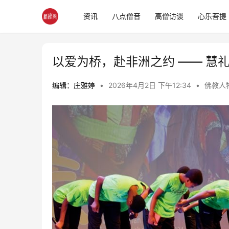
资讯
八点僧音
高僧访谈
心乐菩提
以爱为桥，赴非洲之约 —— 慧
编辑：庄雅婷
•
2026年4月2日 下午12:34
•
佛教人