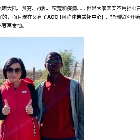
暗大陆、贫穷、战乱、蛮荒和疾病…… 但是大家其实不用担心
好的，而且现在又有
了ACC (阿弥陀佛关怀中心) 
，非洲院区开始
不要再害怕。