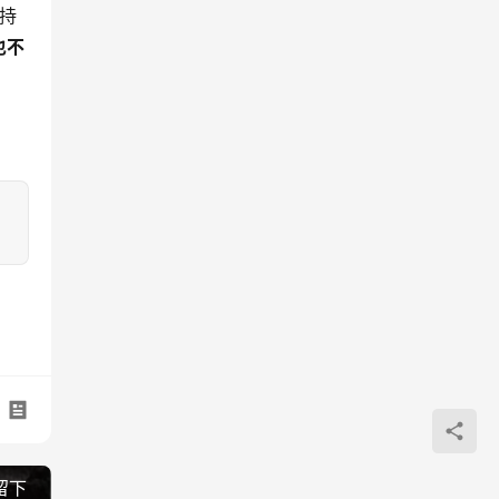
持
也不
留下