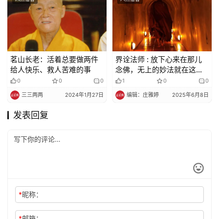
茗山长老：活着总要做两件
界诠法师 : 放下心来在那儿
给人快乐、救人苦难的事
念佛，无上的妙法就在这
里，无上的神咒就在这里
0
0
0
1
0
0
三三两两
2024年1月27日
编辑：庄雅婷
2025年6月8日
发表回复
*
昵称：
*
邮箱：