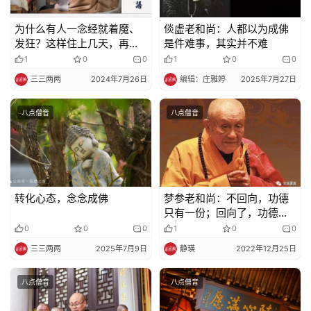
登录
注册
物
为什么有人一念经就着魔、
倓虚老和尚：人都以为成佛
发狂？这样住上几天，再去
是件难事，其实并不难
寺
念经就没事了（梦参老和
1
0
0
1
0
0
院
尚）
三三两两
2024年7月26日
编辑：庄雅婷
2025年7月27日
巡
礼
八点僧音
八点僧音
视
频
纪
转化心态，念念成佛
梦参老和尚：不回向，功德
只有一份；回向了，功德变
录
成百份千份万份
0
0
0
1
0
0
三三两两
2025年7月9日
静瑛
2022年12月25日
佛
教
八点僧音
八点僧音
艺
术