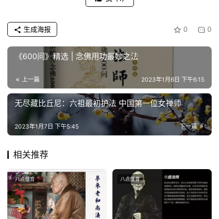
谈
生成海报
0
0
心
乐
菩
《600问》精选 | 念佛用功最妙之法
提
上一篇
2023年1月6日 下午6:15
专
无尽藏比丘尼：六祖最初护法 中国第一位女禅师
题
2023年1月7日 下午5:45
下一篇
公
益
相关推荐
慈
善
八点僧音
八点僧音
佛
教
人