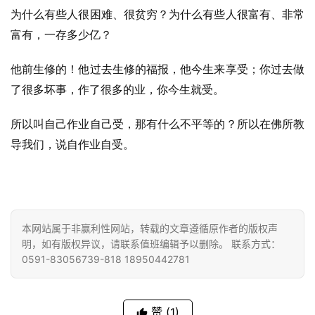
为什么有些人很困难、很贫穷？为什么有些人很富有、非常
富有，一存多少亿？
他前生修的！他过去生修的福报，他今生来享受；你过去做
了很多坏事，作了很多的业，你今生就受。
所以叫自己作业自己受，那有什么不平等的？所以在佛所教
资
讯
导我们，说自作业自受。
八
点
僧
本网站属于非赢利性网站，转载的文章遵循原作者的版权声
音
明，如有版权异议，请联系值班编辑予以删除。 联系方式：
0591-83056739-818 18950442781
高
僧
访
赞
(1)