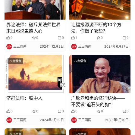
政
策
界诠法师：破斥某法师世界
让福报源源不断的10个方
法
末日邪说蛊惑人心
法，你做了哪些？
规
0
0
0
1
0
0
三三两两
2024年12月3日
三三两两
2024年6月27日
免
责
八点僧音
八点僧音
声
明
济群法师：镜中人
广钦老和尚的修行秘诀——
不要做“追石头的狗”！
0
0
0
0
0
0
三三两两
2024年8月19日
三三两两
2025年1月10日
八点僧音
八点僧音