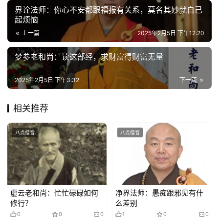
心
界诠法师：你心不安都跟福报有关系，莫名其妙就自己
起烦恼
乐
菩
上一篇
2025年2月5日 下午12:20
提
梦参老和尚：读这部经，求财富得财富无量
专
2025年2月5日 下午3:32
下一篇
题
相关推荐
公
益
慈
八点僧音
八点僧音
善
佛
教
虚云老和尚：忙忙碌碌如何
净界法师：愚痴跟邪见有什
人
登录
注册
修行？
么差别
物
0
0
0
1
0
0