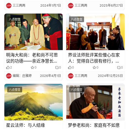
三三两两
2024年1月7日
三三两两
2025年6月27日
寺
院
八点僧音
八点僧音
巡
礼
视
频
明海大和尚：老和尚不可思
界诠法师批评某些慢心在家
议的功德——亲近净慧长老
人：觉得自己很有修行，出
的体验
家人都不修行
2
0
0
0
0
0
纪
录
编辑：庄雅婷
2026年4月1日
三三两两
2024年12月25日
八点僧音
八点僧音
佛
教
艺
术
星云法师：与人结缘
梦参老和尚：家庭有不如意
政