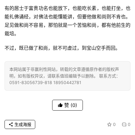
有的居士于富贵功名也能放下，也能吃长素，也能打坐，也
能礼佛诵经，对佛法也能懂能讲，但要他做和尚则不肯也。
足见做和尚不容易，那怕就是一个苦恼和尚，都有他前生的
栽培。
资
讯
不过，既已做了和尚，就不可虚过，到宝山空手而回。
八
本网站属于非赢利性网站，转载的文章遵循原作者的版权声
点
明，如有版权异议，请联系值班编辑予以删除。 联系方式：
僧
0591-83056739-818 18950442781
音
高
赞
(0)
僧
访
谈
生成海报
0
0