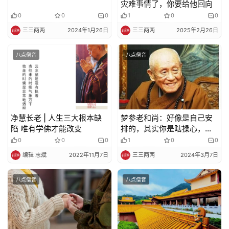
灾难事情了，你要给他回向
策
0
0
0
1
0
0
法
三三两两
2024年1月26日
三三两两
2025年2月26日
规
八点僧音
八点僧音
免
责
声
明
净慧长老 | 人生三大根本缺
梦参老和尚：好像是自己安
陷 唯有学佛才能改变
排的，其实你是瞎操心，早
就安排好了
0
0
0
1
0
0
编辑 志斌
2022年11月7日
三三两两
2024年3月7日
八点僧音
八点僧音