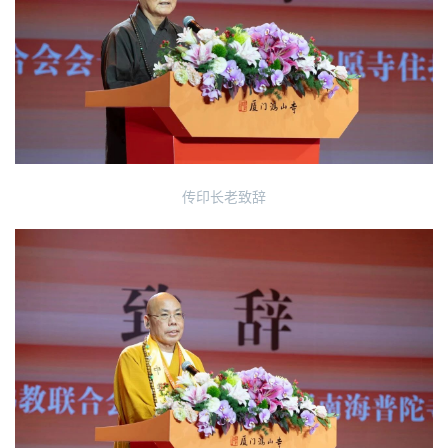
点
僧
音
高
僧
访
谈
传印长老致辞
心
乐
菩
提
专
题
公