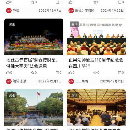
红零食，怎么吃都不胖！
0
0
0
0
0
0
静瑛
2022年12月7日
编辑：庄雅婷
2024年1月22日
资讯
资讯
地藏古寺首届“迎春接财星、
正果法师诞辰110周年纪念会
供佛大斋天”法会通启
在四川举行
0
0
0
0
0
0
编辑 志斌
2022年12月2日
三三两两
2023年12月11日
资讯
资讯