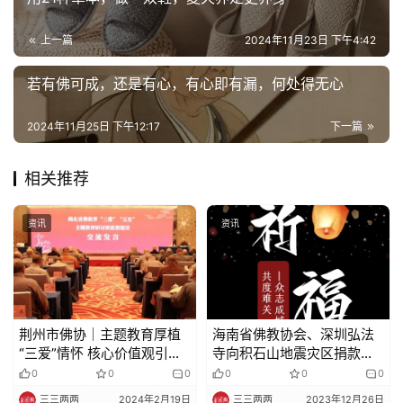
上一篇
2024年11月23日 下午4:42
若有佛可成，还是有心，有心即有漏，何处得无心
2024年11月25日 下午12:17
下一篇
相关推荐
资讯
资讯
荆州市佛协｜主题教育厚植
海南省佛教协会、深圳弘法
“三爱”情怀 核心价值观引领
寺向积石山地震灾区捐款
“荆州实践”
100万元
0
0
0
0
0
0
三三两两
2024年2月19日
三三两两
2023年12月26日