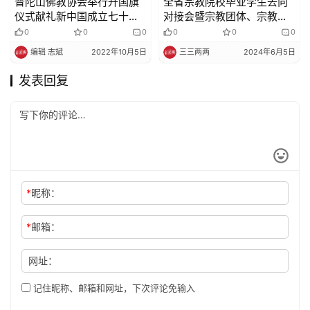
普陀山佛教协会举行升国旗
全省宗教院校毕业学生去向
仪式献礼新中国成立七十三
对接会暨宗教团体、宗教院
周年
校、宗教活动场所接洽会在
0
0
0
0
0
0
杭州举行
编辑 志斌
2022年10月5日
三三两两
2024年6月5日
发表回复
*
昵称：
*
邮箱：
网址：
记住昵称、邮箱和网址，下次评论免输入