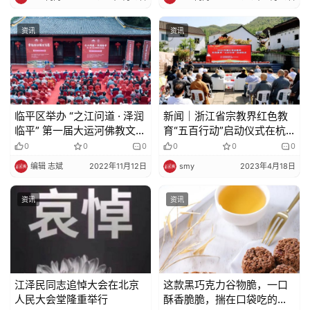
资讯
资讯
临平区举办 “之江问道 · 泽润
新闻｜浙江省宗教界红色教
临平” 第一届大运河佛教文化
育“五百行动”启动仪式在杭
论坛
州余杭举行
0
0
0
0
0
0
编辑 志斌
2022年11月12日
smy
2023年4月18日
资讯
资讯
江泽民同志追悼大会在北京
这款黑巧克力谷物脆，一口
人民大会堂隆重举行
酥香脆脆，揣在口袋吃的网