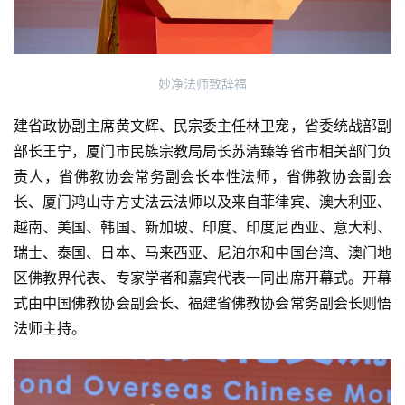
益
慈
善
妙净法师致辞福
佛
建省政协副主席黄文辉、民宗委主任林卫宠，省委统战部副
教
人
部长王宁，厦门市民族宗教局局长苏清臻等省市相关部门负
登录
注册
物
责人，省佛教协会常务副会长本性法师，省佛教协会副会
长、厦门鸿山寺方丈法云法师以及来自菲律宾、澳大利亚、
寺
越南、美国、韩国、新加坡、印度、印度尼西亚、意大利、
院
瑞士、泰国、日本、马来西亚、尼泊尔和中国台湾、澳门地
巡
区佛教界代表、专家学者和嘉宾代表一同出席开幕式。开幕
礼
式由中国佛教协会副会长、福建省佛教协会常务副会长则悟
法师主持。
视
频