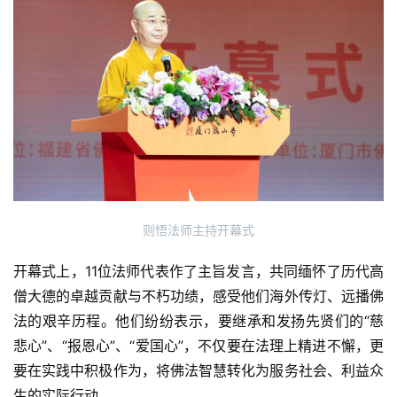
纪
录
佛
教
艺
术
政
策
法
则悟法师主持开幕式
规
开幕式上，11位法师代表作了主旨发言，共同缅怀了历代高
僧大德的卓越贡献与不朽功绩，感受他们海外传灯、远播佛
免
责
法的艰辛历程。他们纷纷表示，要继承和发扬先贤们的“慈
声
悲心”、“报恩心”、“爱国心”，不仅要在法理上精进不懈，更
明
要在实践中积极作为，将佛法智慧转化为服务社会、利益众
生的实际行动。