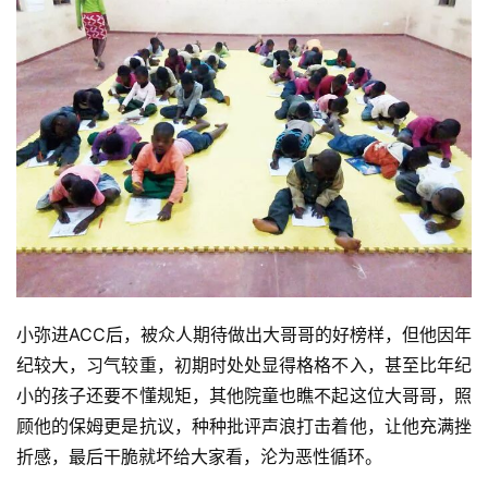
资
讯
八
点
僧
音
小弥进ACC后，被众人期待做出大哥哥的好榜样，但他因年
纪较大，习气较重，初期时处处显得格格不入，甚至比年纪
高
小的孩子还要不懂规矩，其他院童也瞧不起这位大哥哥，照
僧
顾他的保姆更是抗议，种种批评声浪打击着他，让他充满挫
访
折感，最后干脆就坏给大家看，沦为恶性循环。
谈