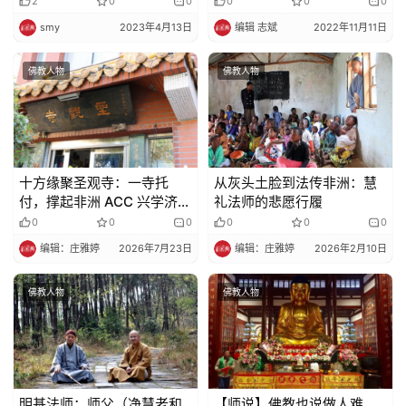
2
0
0
0
0
0
smy
2023年4月13日
编辑 志斌
2022年11月11日
佛教人物
佛教人物
十方缘聚圣观寺：一寺托
从灰头土脸到法传非洲：慧
付，撑起非洲 ACC 兴学济贫
礼法师的悲愿行履
大业
0
0
0
0
0
0
编辑：庄雅婷
2026年7月23日
编辑：庄雅婷
2026年2月10日
佛教人物
佛教人物
明基法师：师父（净慧老和
【师说】佛教也说做人难