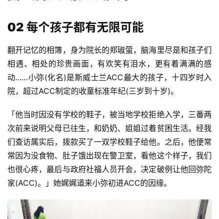
02
每个孩子都有无限可能
翻开记忆的相簿，身为院长的郑琡萤，脑海里尽是和孩子们
相遇、相处的珍贵画面，有欢笑有泪水，更有着满满的感
动……小弥(化名)是斯威士兰ACC最大的孩子，十四岁时入
院，超过ACC制定的收童标准年纪(三岁到十岁)。
「他当时因没有学校的鞋子，被当地学校拒绝入学，三番两
次前来说明父母已往生，和奶奶、姐姐过着贫困生活。经我
们查访属实后，拨款买了一双学校鞋子给他。之后，他便常
常因为没食物、肚子饿出现在警卫室，看他这个样子，我们
也很心疼，最后与政府社福人员开会，决定破例让他回弥陀
家(ACC)。」她娓娓道来小弥初进ACC的因缘。