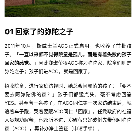
01
回家了的弥陀之子
2011年10月，斯威士兰ACC正式启用，也收养了首批孩
子。
「一直以来都不觉得院童是孤儿，而是有着失散的孩子
回家的感觉。」
因此郑琡萤将ACC称为弥陀家，院童们则是
弥陀之子；孩子们进ACC，就是回家了。
招收院童，进行家庭访视时，她总会问部落的孩子：「要不
要去阿弥陀佛的家？」孩子们都猛点头，毫不考虑回答
YES。甚至有一名孩子，在ACC同仁第一次家访结束后，就
追着车子跑，哭着要跟ACC同仁「回家」，任凭政府的社福
人员规劝解释，他都听不进，郑琡萤只好破例先带他回弥陀
家（ACC），再补办净土签证（申请手续）。