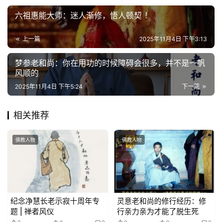
政
六祖惠能大师：​迷人渐修，悟人顿契 ！
策
法
上一篇
2025年11月4日 下午3:13
规
梦参老和尚：你在用功的时候障碍会很多，并不是一帆
免
风顺的
责
2025年11月4日 下午5:24
下一篇
声
明
相关推荐
佛教人物
佛教人物
纪念净慧长老示寂十周年专
灵意老和尚的修行经历：修
题 | 禅者风仪
行亲力亲为才能了脱生死