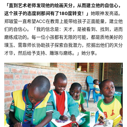
「直到艺术老师发现他的绘画天分，从而建立他的自信心，
心
这个孩子的态度刹那间有了180度转变！」
她眼神发亮道。
乐
郑琡萤一直希望ACC在教育上能带给孩子正面能量，建立他
菩
们的自信心。「我的信念是：天才，是被看到、找到，进而
提
磨练成功的。每一位小孩都有无限的可能，都是质地美好的
璞玉、需靠师长协助孩子探索自我潜力，挖掘出他们的天分
专
题
才华，然后给予支持、雕琢与磨练。」她分享。
公
益
慈
善
佛
教
人
登录
注册
物