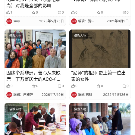
尚）对我是全部的影响
1
0
0
0
0
0
smy
2023年5月25日
编辑：泷中
2021年8月9日
佛教人物
佛教人物
因缘牵系非洲，善心从未缺
“尼师”的祖师 史上第一位出
席｜丁万富居士的ACC护持
家的女性
故事
0
0
0
0
0
0
编辑：庄雅婷
2026年7月9日
编辑 志斌
2022年11月26日
佛教人物
佛教人物