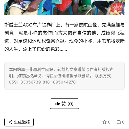
寺
院
斯威士兰ACC车库铁卷门上，有一扇佛陀画像，充满童趣与
巡
创意，就是小弥的杰作!而愈来愈有自信的他，成绩突飞猛
礼
进，对足球和运动也饶富兴趣。现今的小弥，用书笔将灰暗
的人生，添上了缤纷的色彩……
视
频
本网站属于非赢利性网站，转载的文章遵循原作者的版权声
纪
明，如有版权异议，请联系值班编辑予以删除。 联系方式：
录
0591-83056739-818 18950442781
佛
教
赞
(0)
艺
术
生成海报
0
0