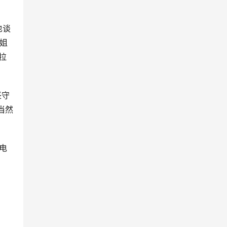
也谈
师姐
拉
坚守
当然
电