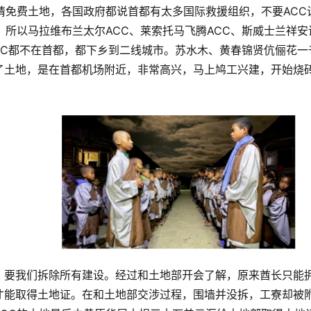
请免费土地，各国政府都说首都有太多国际救援组织，不要ACC
所以马拉维布兰太尔ACC、莱索托马飞腾ACC、斯威士兰祥安诺
ACC都不在首都，都下乡到二线城市。苏水木、黄春锦贤伉俪花一
来看了土地，是在首都机场附近，非常高兴，马上鸠工兴建，开始烧
，要我们拆除所有建设。经过和土地部开会了解，原来酋长只能
才能取得土地证。在和土地部交涉过程，围墙并没拆，工寮却被