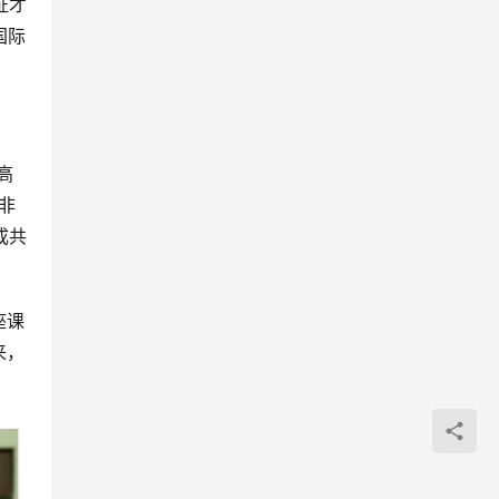
证才
国际
高
非
成共
座课
来，