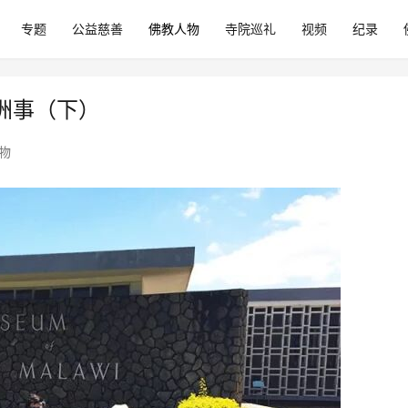
专题
公益慈善
佛教人物
寺院巡礼
视频
纪录
洲事（下）
物