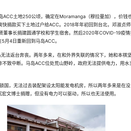
ACC土地250公顷，确定在Moramanga（穆拉曼加），价钱
快捐款买下土地过户给ACC。2018年年初回到台北，邓淑贞
董事长捐建圆通学校和学生宿舍。然后2020年COVID-19疫情
5月4日重新回到马岛ACC。
马岛无法返台奔丧。两年多来，在和外界失联的情况下，她和本祺
作不致中断。马岛ACC位处荒山野岭，政府无法提供电力，用水
因锁国，无法过去装配架设太阳能发电机房，所以两年多来是在没
沉宏文博士捐赠，但没有电力可以驱动，所以也无法使用。