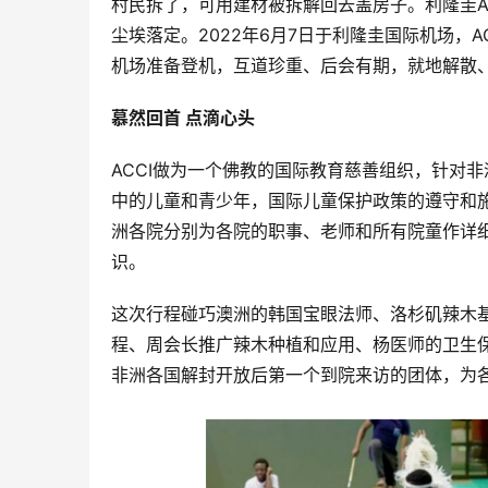
村民拆了，可用建材被拆解回去盖房子。利隆圭
尘埃落定。2022年6月7日于利隆圭国际机场，
机场准备登机，互道珍重、后会有期，就地解散
慕然回首 点滴心头
ACCI做为一个佛教的国际教育慈善组织，针对
中的儿童和青少年，国际儿童保护政策的遵守和施
洲各院分别为各院的职事、老师和所有院童作详
识。
这次行程碰巧澳洲的韩国宝眼法师、洛杉矶辣木
程、周会长推广辣木种植和应用、杨医师的卫生
非洲各国解封开放后第一个到院来访的团体，为