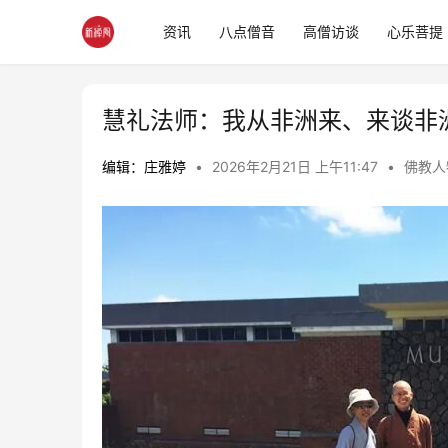
资讯
八点僧音
高僧访谈
心乐菩提
慧礼法师：我从非洲来、来谈非
编辑：庄雅婷
•
2026年2月21日 上午11:47
•
佛教人