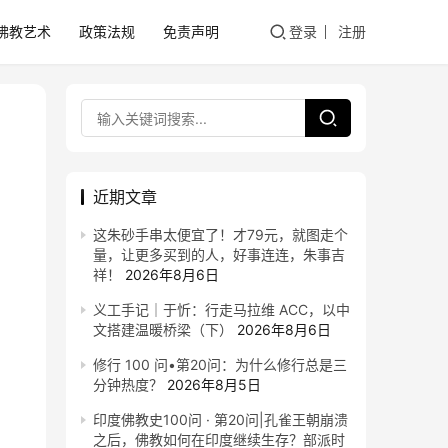
佛教艺术
政策法规
免责声明
登录
注册
近期文章
这朱砂手串太便宜了！才79元，就图走个
量，让更多买到的人，好事连连，朱事吉
祥！
2026年8月6日
义工手记｜于忻：行走马拉维 ACC，以中
文搭建温暖桥梁（下）
2026年8月6日
修行 100 问•第20问：为什么修行总是三
分钟热度？
2026年8月5日
印度佛教史100问 · 第20问|孔雀王朝崩溃
之后，佛教如何在印度继续生存？部派时